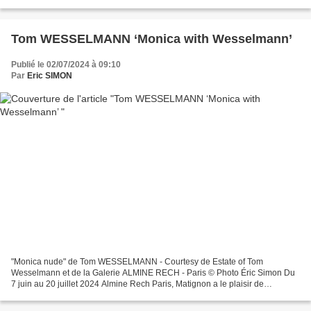
première exposition personnelle de Sabine...
Tom WESSELMANN ‘Monica with Wesselmann’
Publié le 02/07/2024 à 09:10
Par
Eric SIMON
"Monica nude" de Tom WESSELMANN - Courtesy de Estate of Tom
Wesselmann et de la Galerie ALMINE RECH - Paris © Photo Éric Simon Du
7 juin au 20 juillet 2024 Almine Rech Paris, Matignon a le plaisir de
présenter la cinquième exposition personnelle de Tom...