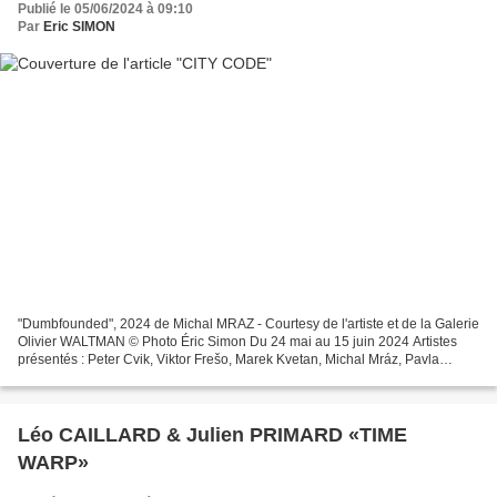
Publié le 05/06/2024 à 09:10
Par
Eric SIMON
"Dumbfounded", 2024 de Michal MRAZ - Courtesy de l'artiste et de la Galerie
Olivier WALTMAN © Photo Éric Simon Du 24 mai au 15 juin 2024 Artistes
présentés : Peter Cvik, Viktor Frešo, Marek Kvetan, Michal Mráz, Pavla
Sceranková, Natália Šimonová, Ján...
Léo CAILLARD & Julien PRIMARD «TIME
WARP»