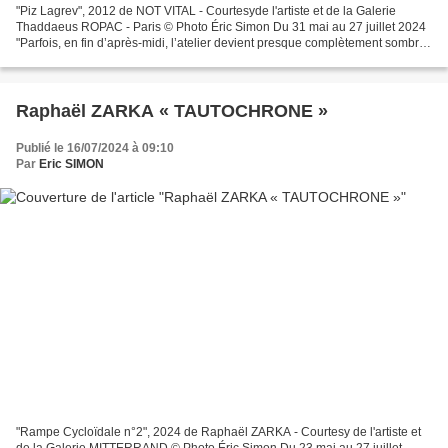
"Piz Lagrev", 2012 de NOT VITAL - Courtesyde l'artiste et de la Galerie
Thaddaeus ROPAC - Paris © Photo Éric Simon Du 31 mai au 27 juillet 2024
"Parfois, en fin d’après-midi, l’atelier devient presque complètement sombre,
ce qui est presque parfait pour...
Raphaël ZARKA « TAUTOCHRONE »
Publié le 16/07/2024 à 09:10
Par
Eric SIMON
"Rampe Cycloïdale n°2", 2024 de Raphaël ZARKA - Courtesy de l'artiste et
de la Galerie MITTERRAND © Photo Éric Simon Du 23 mai au 27 juillet