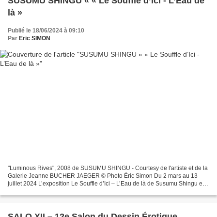
SUSUMU SHINGU « « Le Souffle d’Ici - L’Eau de
là »
Publié le 18/06/2024 à 09:10
Par
Eric SIMON
"Luminous Rives", 2008 de SUSUMU SHINGU - Courtesy de l'artiste et de la
Galerie Jeanne BUCHER JAEGER © Photo Éric Simon Du 2 mars au 13
juillet 2024 L’exposition Le Souffle d’Ici – L’Eau de là de Susumu Shingu est
le troisième volet d’un cycle d’expositions...
SALO XII – 12e Salon du Dessin Érotique