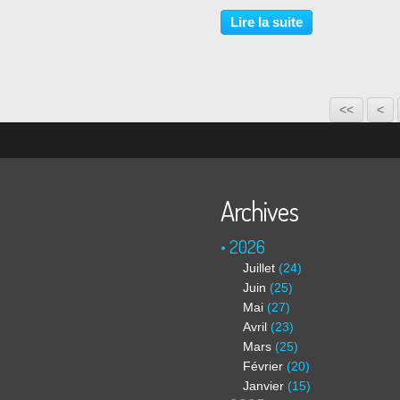
2023 La galerie Perrotin est
heureuse de présenter la trois
Lire la suite
exposition personnelle d’Izumi 
Paris. À cette...
<<
<
Archives
2026
Juillet
(24)
Juin
(25)
Mai
(27)
Avril
(23)
Mars
(25)
Février
(20)
Janvier
(15)