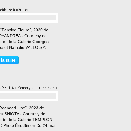
DeANDREA «Grâce»
 "Pensive Figure", 2020 de
DeANDREA - Courtesy de
ste et de la Galerie Georges-
ppe et Nathalie VALLOIS ©
 Éric Simon Du 9 juin au 22
t 2023 Soyons honnêtes : tous,
 la suite
nous sommes encore laissés
e une fois, la première...
u SHIOTA « Memory under the Skin »
Extended Line", 2023 de
ru SHIOTA - Courtesy de
ste te de la Galerie TEMPLON
 © Photo Éric Simon Du 24 mai