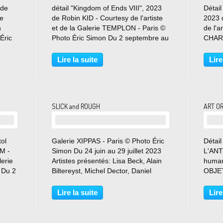
 de
détail "Kingdom of Ends VIII", 2023
Détail
e
de Robin KID - Courtesy de l'artiste
2023 
n
et de la Galerie TEMPLON - Paris ©
de l'a
Éric
Photo Éric Simon Du 2 septembre au
CHARP
tobre
21 octobre 2023 Pour son deuxième
Simon
solo show à Paris à la galerie
septe
Lire la suite
Lire
Templon, Robin Kid revient dans
expos
l’espace Grenier-Saint-Lazare...
charpe
SLICK and ROUGH
ART OR
tol
Galerie XIPPAS - Paris © Photo Éric
Détai
M -
Simon Du 24 juin au 29 juillet 2023
L'ANT
lerie
Artistes présentés: Lisa Beck, Alain
human
 Du 2
Biltereyst, Michel Dector, Daniel
OBJET
La
Dezeuze, Olaf Holzapfel, Jim Lee,
la Ga
e
Jean-François Leroy, Kevin
CALVA
Lire la suite
Lire
n
Rouillard, Benjamin Sabatier, Blair
Simon
Thurman. Hormis...
2023 L
plaisir.