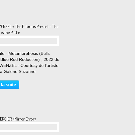
ENZEL « The Future is Present - The
 is the Past »
 Life - Metamorphosis (Bulls
 Blue Red Reduction)", 2022 de
WENZEL - Courtesy de l'artiste
 la Galerie Suzanne
IEVE - Paris © Photo Éric
 Du 2 Septembre au 7 octobre
 la suite
Pour sa quatrième exposition à
erie Suzanne...
ERCIER «Mirror Error»