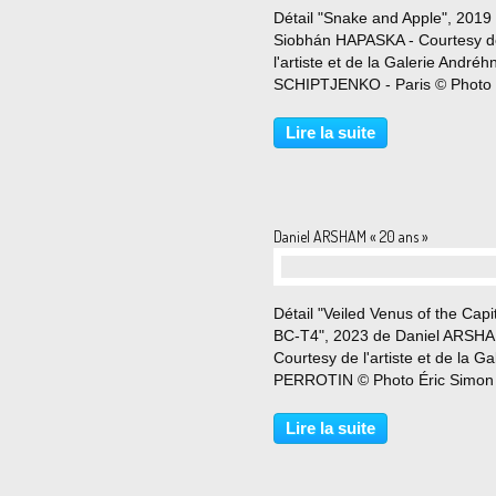
Détail "Snake and Apple", 2019
Siobhán HAPASKA - Courtesy d
l'artiste et de la Galerie Andréh
SCHIPTJENKO - Paris © Photo 
Simon Du 7 septembre au 7 oc
2023 Au cours de plus de trois
Lire la suite
décennies, Hapaska a créé une
oeuvre originale et complexe,...
Daniel ARSHAM « 20 ans »
Détail "Veiled Venus of the Capi
BC-T4", 2023 de Daniel ARSHA
Courtesy de l'artiste et de la Ga
PERROTIN © Photo Éric Simon
septembre au 7 octobre 2023 
galerie Perrotin est heureuse d
Lire la suite
présenter une double expositio
personnelle de...