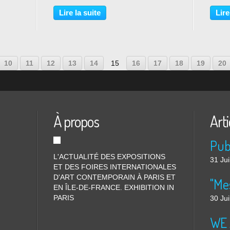
est heureuse de présenter Portrait
au 22
ième
Mode, une exposition personnelle de
the Sk
Lire la suite
Lire
Kato à
Xavier Veilhan à Paris. Le mode
Chihar
portrait,...
un par
10
11
12
13
14
15
16
17
18
19
20
À propos
Arti
L'ACTUALITÉ DES EXPOSITIONS
31 Jui
ET DES FOIRES INTERNATIONALES
D'ART CONTEMPORAIN À PARIS ET
"Me
EN ÎLE-DE-FRANCE. EXHIBITION IN
PARIS
30 Jui
WE 