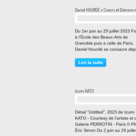
Daniel HOURDÉ « Coeurs et Démons »
Du 1er juin au 29 juillet 2023 
à l’École des Beaux-Arts de
Grenoble puis à celle de Paris,
Daniel Hourdé se consacre dep
les années 80 essentiel-lement 
sculpture, plus spécifiquement 
Lire la suite
bronze à la cire perdue. Manipu
à sa guise cette...
Izumi KATO
Détail "Untitled", 2023 de Izumi
KATO - Courtesy de l'artiste et 
Galerie PERROTIN - Paris © P
Éric Simon Du 2 juin au 29 juille