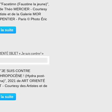
 "Facetimn (Faustine la jeune)",
de Théo MERCIER - Courtesy
rtiste et de la Galerie MOR
ENTIER - Paris © Photo Éric
 Du 2 septembre au 30
mbre 2023 Pour sa deuxième
 la suite
ition personnelle chez mor
ntier, Théo Mercier...
IENTÉ OBJET « Je suis contre ! »
l "JE SUIS CONTRE
HROPOCÈNE ! (Hydra post-
a)", 2021 de ART ORIENTÉ
 - Courtesy des Artistes et de
lerie Les FILLES DU
IRES - Paris © Photo Éric
 la suite
 Du 1er juillet au 23 septembre
es filles du calvaire ont le
..