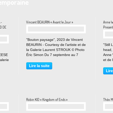
temporaine
.-
Vincent BEAURIN « Avant le Jour »
Anne W
D DE
Present
"Bouton paysage", 2023 de Vincent
BEAURIN - Courtesy de l'artiste et de
"Still
la Galerie Laurent STROUK © Photo
head,
MEESE
Éric Simon Du 7 septembre au 7
Anne 
alerie
octobre 2023 La Galerie Strouk est
et de
heureuse de présenter Avant le jour,
TARAS
Lire la suite
la nouvelle exposition de l'artiste
Simon
Lire
la
Vincent...
2023 
 qui
la Gal
arl...
Robin KID « Kingdom of Ends »
Théo M