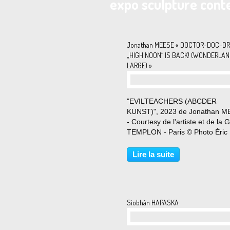
expo sculpture con
Jonathan MEESE « DOCTOR-DOC-DR
„HIGH NOON“ IS BACK! (WONDERLAN
LARGE) »
"EVILTEACHERS (ABCDER
KUNST)", 2023 de Jonathan 
- Courtesy de l'artiste et de la G
TEMPLON - Paris © Photo Éric
Simon Du 2 septembre au 28
octobre 2023 Quatre ans après 
Lire la suite
série « Meese Haute Couture »
rendait un hommage déjanté à K
Siobhán HAPASKA