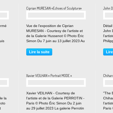
Ciprian MURESAN «Echoes of Sculpture»
John 
Formé
Vue de l'exposition de Ciprian
Détail
MURESAN - Courtesy de l'artiste et
John 
de la Galerie Hussenot © Photo Éric
l'arti
uis
Simon Du 7 juin au 13 juillet 2023 Au
Phili
à la
cours des années 50, dans les pays
Photo
au
communistes, un mécanisme
juille
Lire la suite
Lire
lant
complexe fut mis en place à des fins
nous 
de propagande,...
prendr
Xavier VEILHAN « Portrait MODE »
Chihar
Xavier VEILHAN - Courtesy de
"The 
de la
l'artiste et de la Galerie PERROTIN -
Chiha
hoto
Paris © Photo Éric Simon Du 2 juin
l'arti
t
au 29 juillet 2023 La galerie Perrotin
Paris