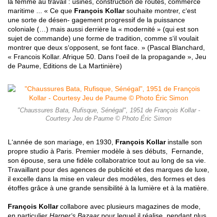
la femme au travail : usines, construction de routes, commerce
maritime ... « Ce que
François Kollar
souhaite montrer, c‘est
une sorte de désen- gagement progressif de la puissance
coloniale (…) mais aussi derrière la « modernité » (qui est son
sujet de commande) une forme de tradition, comme s‘il voulait
montrer que deux s‘opposent, se font face. » (Pascal Blanchard,
« Francois Kollar. Afrique 50. Dans l‘oeil de la propagande », Jeu
de Paume, Editions de La Martinière)
"Chaussures Bata, Rufisque, Sénégal", 1951 de François Kollar -
Courtesy Jeu de Paume © Photo Éric Simon
L‘année de son mariage, en 1930,
François Kollar
installe son
propre studio à Paris. Premier modèle à ses débuts, Fernande,
son épouse, sera une fidèle collaboratrice tout au long de sa vie.
Travaillant pour des agences de publicité et des marques de luxe,
il excelle dans la mise en valeur des modèles, des formes et des
étoffes grâce à une grande sensibilité à la lumière et à la matière.
François Kollar
collabore avec plusieurs magazines de mode,
en particulier
Harper‘s Bazaar
pour lequel il réalise, pendant plus