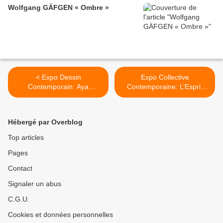
Wolfgang GÄFGEN « Ombre »
< Expo Dessin
Expo Collective
Contemporain: Aya
Contemporaine: L’Esprit
TAKANO “The Jelly
Français, Contre-Cultures
Civilization Chronicle”
1969-1989 >
Hébergé par Overblog
Top articles
Pages
Contact
Signaler un abus
C.G.U.
Cookies et données personnelles