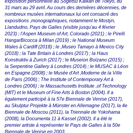
exposition personnelle au Sogetsu Kaikan de Tokyo, du
31 mars
au 29 avril. Au cours des dernières décennies, de
nombreux musées internationaux lui ont consacré des
expositions ,monographiques, notamment le Mostyn,
Llandudno, Pays de Galles (visible jusqu'au 4 février
2023) ; l'Aspen Museum
of Art, Colorado (2021) ; le Pirelli
HangarBicocca à Milan (2019) ; le National Museum
Wales à Cardiff (2018) ; le ,Museo Tamayo à Mexico City
(2018) ; la Tate Britain à Londres (2017) ; la Haus
Konstruktiv à Zurich (2017) ; le Museion
Bolzano (2015) ;
la Serpentine Gallery à Londres (2014) ; le MUSAC à Léon
en Espagne (2008) ; le Musée d'Art ,Moderne de la Ville
de Paris (2006) ; The Institute of Contemporary Art à
Londres (2006) ; le Massachusetts Institute ,of Technology
(MIT) et le Museum of Fine Arts à Boston (2004). Il a
également participé à la 57e Biennale de Venise
(2017),
au Skulptur Projekte à Münster en Allemagne (2017), la 4e
Biennale de Moscou (2011), la Triennale de
Yokohama
(2008), la Documenta 11 à Kassel (2002). Il a été le
premier artiste à représenter le Pays de Galles à la 50e
Biennale de Venise en 2003.