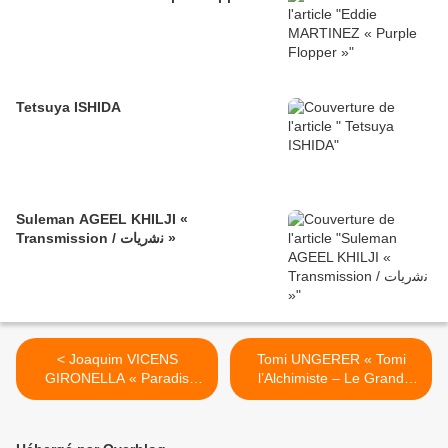
Tetsuya ISHIDA
Suleman AGEEL KHILJI «
Transmission / ﻧﺷرﯾﺎت »
< Joaquim VICENS
Tomi UNGERER « Tomi
GIRONELLA « Paradis
l’Alchimiste – Le Grand
Perdu »
œuvre » >