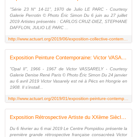
"Série 23 N° 14-11", 1970 de Julio LE PARC - Courtesy
Galerie Perrotin © Photo Éric Simon Du 6 juin au 27 juillet
2019 Artistes présentés : CARLOS CRUZ-DIEZ, STEPHANE
DAFFLON, JULIO LE PARC ...
http://www.actuart.org/2019/06/exposition-collective-contemporaine-vibrations.html
Exposition Peinture Contemporaine: Victor VASARELY " Une aventure de 75 ans chez Denise René " - ACTUART by Eric SIMON
"Opal II", 1966 - 1967 de Victor VASSARELY - Courtesy
Galerie Denise René Paris © Photo Éric Simon Du 24 janvier
au 6 avril 2019 Victor Vasarely est né à Pécs en Hongrie en
1908. Il s'install...
http://www.actuart.org/2019/01/exposition-peinture-contemporaine-victor-vasarely-une-aventure-de-75-ans-chez-denise-rene.html
Exposition Rétrospective Artiste du XXème Siècle: Victor VASARELY " LE PARTAGE DES FORMES " - ACTUART by Eric SIMON
Du 6 février au 6 mai 2019 Le Centre Pompidou présente la
première grande rétrospective française consacréeà Victor