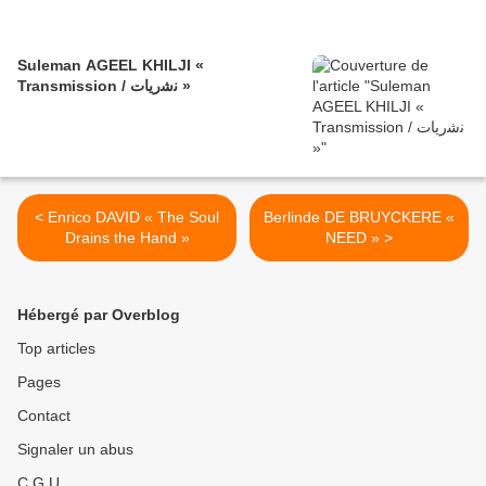
Suleman AGEEL KHILJI «
Transmission / ﻧﺷرﯾﺎت »
< Enrico DAVID « The Soul
Berlinde DE BRUYCKERE «
Drains the Hand »
NEED » >
Hébergé par Overblog
Top articles
Pages
Contact
Signaler un abus
C.G.U.