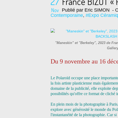
27
France BIZOT « 
Nov
Publié par Eric SIMON
- C
Contemporaine
,
#Expo Céramiq
"Maneskin" et "Berkeley", 2023 de Fra
Galler
D
u 9 novembre au 16 déc
Le Polaroïd occupe une place importante 
la fois artiste plasticienne mais égaleme
domaine de la publicité, elle exploite de
possibilités qu'offre ce format de cliché 
En plein mois de la photographie à Paris
explore avec générosité le monde du Pola
l'instantanéité de la photographie. Car s