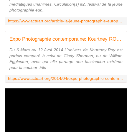
médiatiques unanimes, Circulation(s) #2, festival de la jeune
photographie eur...
https://www.actuart.org/article-la-jeune-photographie-europeenne-festival-circulation-2012-100363780.html
Expo Photographie contemporaine: Kourtney ROY "Fixed in No-Time" - ACTUART by Eric SIMON
Du 6 Mars au 12 Avril 2014 L'univers de Kourtney Roy est
parfois comparé à celui de Cindy Sherman, ou de William
Eggleston, avec qui elle partage une fascination extrême
pour la couleur. Elle ...
https://www.actuart.org/2014/04/expo-photographie-contemporaine-kourtney-roy-fixed-in-no-time.html