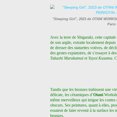
"Sleeping Girl", 2023 de OTANI WORKSHO
Paris
Avec la terre de Shigaraki, cette capitale
de son argile, extraite localement depu
de dresser des statuettes votives, de décl
des gestes expiatoires, de s’essayer à des
Takashi Murakamai
et
Yayoi Kusama
. 
Tandis que les bronzes trahissent une virt
délicate, les céramiques d’
Otani
Worksho
même merveilleux qui irrigue les contes e
obscurs. Ses peintures, quant à elles, p
essaient de faire revenir à la surface les
bronzes.