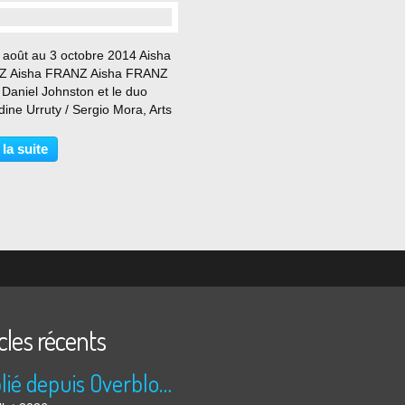
 août au 3 octobre 2014 Aisha
 Aisha FRANZ Aisha FRANZ
 Daniel Johnston et le duo
ine Urruty / Sergio Mora, Arts
y poursuit son exploration de
ne graphique internationale
 la suite
l'exposition Common People.
sant six...
cles récents
Publié depuis Overblog et Facebook