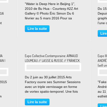
"Water is Deep Here in Beijing 1",
2010 de Bu Hua - Courtesy A2Z Art
Du 15 
 16
Gallery © Photo Éric Simon Du 6
Depuis
février au 5 mars 2016 Pour sa
graphi
et
première exposition solo à Paris à la
l’une 
galerie A2Z, l’artiste chinoise Bu Hua
graph
Lire la suite
n à
présente un corpus d’œuvres
le com
Lire
sina-
graphiques, ainsi...
artist
premiè
RA
Expo Collective Contemporaine: ARNAUD
Expo Il
AN |
LOUMEAU // LASSE & RUSSE // FRÄNECK
ANDRÉ 
(will u
Du 2 juin au 30 juillet 2015 Arts
 2015
Factory ouvre ses Summer Sessions
"Fake
avec un triple vernissage en forme
André
de vortex spatio-temporel. Une fois
au 11
an
le sas de la galerie passé, bienvenue
esthèt
n,
dans les mondes parallèles d'Arnaud
figure
Lire la suite
les
Loumeau, Fräneck et Lasse & Russe
œuvre 
Lire