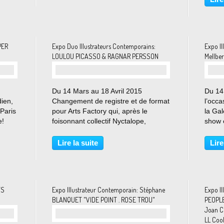
ursuit
! Trois...
12Mai
dernie
PER
Expo Duo Illustrateurs Contemporains:
Expo Il
LOULOU PICASSO & RAGNAR PERSSON
Mellber
Du 14 Mars au 18 Avril 2015
Du 14
ien,
Changement de registre et de format
l’occa
 Paris
pour Arts Factory qui, après le
la Gal
e!
foisonnant collectif Nyctalope,
show e
nt
propose deux expositions
améri
e
personnelles dédiées à Loulou
plus 
Lire la suite
Lire
Picasso et Ragnar Persson. Deux
dessin
artistes aux parcours radicalement
la nat
différents,...
TS
Expo Illustrateur Contemporain: Stéphane
Expo I
BLANQUET "VIDE POINT . ROSE TROU"
PEOPLE 
Joan Co
LL Coo