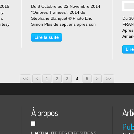
 2015
Du 8 Octobre au 22 Novembre 2014
hy,
"Ombres Tramées", 2014 de
rc
Stéphane Blanquet © Photo Eric
Du 30
rtesy
Simon Plus de sept ans après son
FRANZ
e
dernier solo show parisien, Stéphane
Après
ry ©
Blanquet investit du 8 octobre au 22
Amand
Lire la suite
novembre les quatre niveaux de la
Factor
galerie Arts Factory...
la scè
Lire
avec 
Réunis
<<
<
1
2
3
4
5
>
>>
À propos
Arti
L'ACTUALITÉ DES EXPOSITIONS