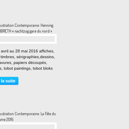
llustration Contemporaine: Henning
RETH « nachtzug gare du nord »
avril au 28 mai 2016 affiches,
, timbres, sérigraphies,dessins,
ravures, papiers découpés,
, tobot paintings, tobot bloks
eles andere … La galerie Arts
ry invite ce printemps Henning
 la suite
reth, poursuivant ainsi son...
lustration Contemporaine: La Fête du
sme 2016