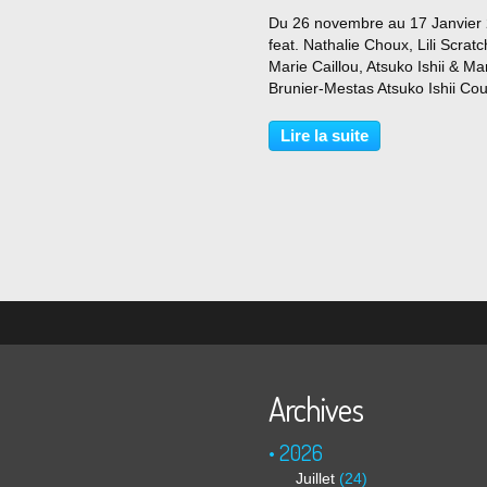
Du 26 novembre au 17 Janvier
feat. Nathalie Choux, Lili Scratc
Marie Caillou, Atsuko Ishii & Ma
Brunier-Mestas Atsuko Ishii Cou
Arts factory "Un Ange passe" d
Atsuko Ishii Courtesy Arts facto
Lire la suite
Photo Éric Simon "Tabasco" de
Atsuko Ishii...
Archives
2026
Juillet
(24)