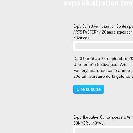
expo illustration c
Expo Collective Illustration Contempo
ARTS FACTORY / 20 ans d'exposition
d'éditions
Du 31 août au 24 septembre 2
Une rentrée festive pour Arts
Factory, marquée cette année p
20e anniversaire de la galerie. E
Mild et Laurent Zorzin, à l'origi
ce projet dès 1996, ont concoct
Lire la suite
pour l'occasion un cycle de troi
expositions...
Expo Illustration Contemporaine: An
SOMMER et NOYAU