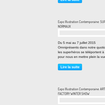
oeuvres de Clara Fanise qui po
son travail de dé-construction...
Expo Illustration Contemporaine: SU
NORMAUX
Du 5 mai au 7 juillet 2015
Omniprésents dans notre quotid
les superhéros se téléportent à
pour nous en mettre plein la vu
Après une exposition récemme
consacrée au western, la galeri
Lire la suite
d’art Sakura a en effet choisi de
mettre en lumière et...
Expo Illustration Contemporaine: AR
FACTORY WINTER SHOW