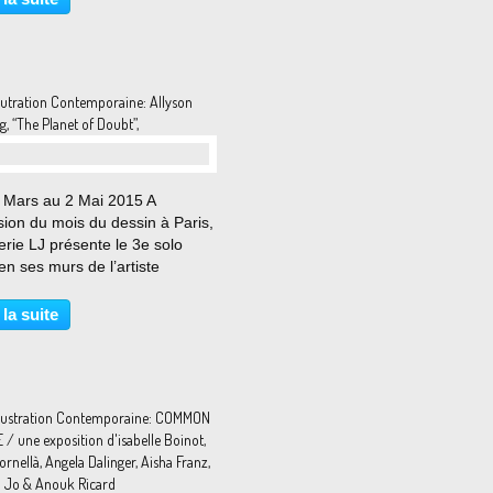
l – Red Bull Space ses
rs travaux...
lutration Contemporaine: Allyson
g, “The Planet of Doubt”,
 Mars au 2 Mai 2015 A
sion du mois du dessin à Paris,
erie LJ présente le 3e solo
n ses murs de l’artiste
caine Allyson Mellberg, avec
d’une quarantaine de nouveaux
 la suite
s. Dans les dessins d’Allyson,
ure reprend...
llustration Contemporaine: COMMON
/ une exposition d'isabelle Boinot,
rnellà, Angela Dalinger, Aisha Franz,
l Jo & Anouk Ricard