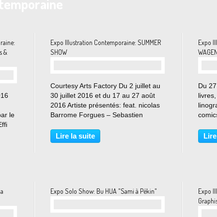
ontemporaine
raine:
Expo Illustration Contemporaine: SUMMER
Expo I
s &
SHOW
WAGENB
Courtesy Arts Factory Du 2 juillet au
Du 27 
016
30 juillet 2016 et du 17 au 27 août
livres
2016 Artiste présentés: feat. nicolas
linog
ar le
Barrome Forgues – Sebastien
comics
ffi
NIARK1 Féraut, Sébastien Touache
und vi
ne de
et Jean-Michel Ouvry. Pour son
Facto
Lire la suite
Lire
é
traditionnel Summer Show, Arts
Wagenb
s
Factory invite...
na
Expo Solo Show: Bu HUA "Sami à Pékin"
Expo Il
Graphi