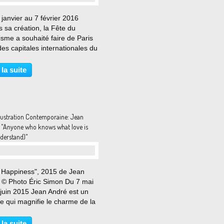
janvier au 7 février 2016
 sa création, la Fête du
sme a souhaité faire de Paris
des capitales internationales du
isme dans le monde. En 2014,
ité d’organisation et le comité
 la suite
ique ont initié et conçu la
re...
lustration Contemporaine: Jean
"Anyone who knows what love is
nderstand)"
 Happiness", 2015 de Jean
 © Photo Éric Simon Du 7 mai
 juin 2015 Jean André est un
e qui magnifie le charme de la
 féminine par le biais d’une
protéiforme. Il présentera à
 la suite