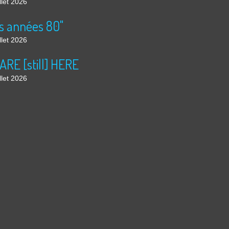
llet 2026
s années 80"
llet 2026
ARE [still] HERE
llet 2026