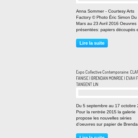
Anna Sommer - Courtesy Arts
Factory © Photo Éric Simon Du
Mars au 23 Avril 2016 Oeuvres
présentées: papiers découpés 
dessins L a galerie Arts Factory
propose une nouvelle expositio
Lire la suite
quatre mains en invitant les des
teurs suisses Anna Sommer...
Expo Collective Contemporaine: CLA
FANISE | BRENDAN MONROE | EVAH F
TANGENT LIN
Du 5 septembre au 17 octobre
Pour la rentrée 2015 la galerie
propose les nouvelles séries
d’oeuvres sur papier de Brend
Monroe, Evah Fan & Tangent Li
ainsi qu’un focus important sur 
Lire la suite