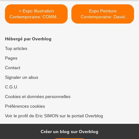
< Expo Illustration
Expo Peinture
Contemporaine: COMMON
Contemporaine: David
PEOPLE / une exposition
LEFEBVRE "Pour le reste"
d'isabelle Boinot, Joan
>
Cornellà, Angela Dalinger,
Hébergé par Overblog
Aisha Franz, LL Cool Jo &
Anouk Ricard
Top articles
Pages
Contact
Signaler un abus
C.G.U.
Cookies et données personnelles
Préférences cookies
Voir le profil de Eric SIMON sur le portail Overblog
Créer un blog sur Overblog