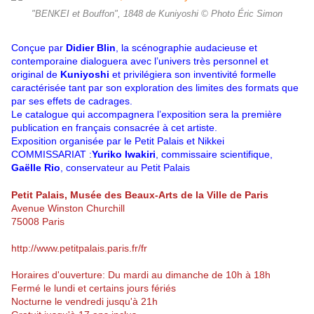
"BENKEI et Bouffon", 1848 de Kuniyoshi © Photo Éric Simon
Conçue par
Didier Blin
, la scénographie audacieuse et
contemporaine dia­loguera avec l’univers très personnel et
original de
Kuniyoshi
et privilégie­ra son inventivité formelle
caractérisée tant par son exploration des limites des formats que
par ses effets de cadrages.
Le catalogue qui accompagnera l’exposition sera la première
publication en français consacrée à cet artiste.
Exposition organisée par le Petit Palais et Nikkei
COMMISSARIAT :
Yuriko Iwakiri
, commissaire scientifique
,
Gaëlle Rio
, conservateur au Petit Palais
Petit Palais, Musée des Beaux-Arts de la Ville de Paris
Avenue Winston Churchill
75008 Paris
http://www.petitpalais.paris.fr/fr
Horaires d'ouverture: Du mardi au dimanche de 10h à 18h
Fermé le lundi et certains jours fériés
Nocturne le vendredi jusqu'à 21h