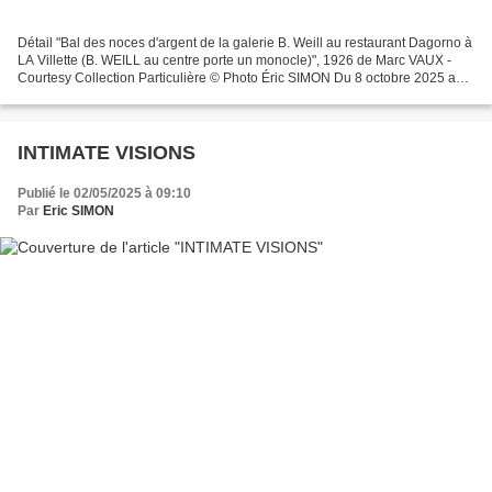
Détail "Bal des noces d'argent de la galerie B. Weill au restaurant Dagorno à
LA Villette (B. WEILL au centre porte un monocle)", 1926 de Marc VAUX -
Courtesy Collection Particulière © Photo Éric SIMON Du 8 octobre 2025 au
26 janvier 2026 En 1901, Berthe...
INTIMATE VISIONS
Publié le 02/05/2025 à 09:10
Par
Eric SIMON