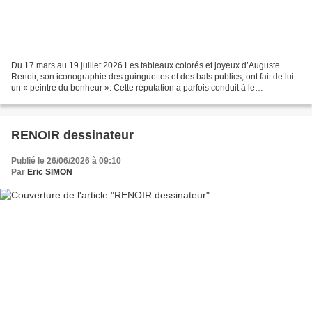
Du 17 mars au 19 juillet 2026 Les tableaux colorés et joyeux d’Auguste
Renoir, son iconographie des guinguettes et des bals publics, ont fait de lui
un « peintre du bonheur ». Cette réputation a parfois conduit à le
marginaliser parmi les grands peintres...
RENOIR dessinateur
Publié le 26/06/2026 à 09:10
Par
Eric SIMON