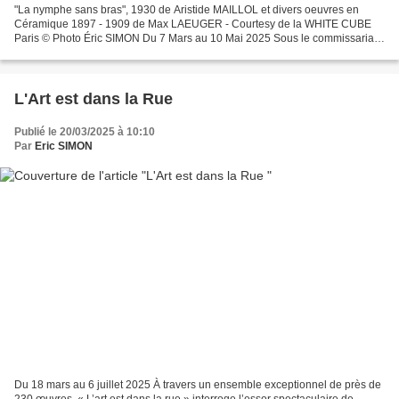
"La nymphe sans bras", 1930 de Aristide MAILLOL et divers oeuvres en
Céramique 1897 - 1909 de Max LAEUGER - Courtesy de la WHITE CUBE
Paris © Photo Éric SIMON Du 7 Mars au 10 Mai 2025 Sous le commissariat
de Clémande Burgevin Blachman et de Mathieu Paris...
L'Art est dans la Rue
Publié le 20/03/2025 à 10:10
Par
Eric SIMON
Du 18 mars au 6 juillet 2025 À travers un ensemble exceptionnel de près de
230 œuvres, « L’art est dans la rue » interroge l’essor spectaculaire de