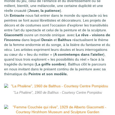
monde du jeu, celui de l'enfance et du divertissement où se
mêlent, bientôt, une mélancolie, une certaine duplicité et une
réelle cruauté (
Jouer, la patience
).
Un
Entracte
nous fait entrer dans le monde du spectacle où les
peintres se font aussi librettistes et décorateurs. Les projets de
décors et de costumes sont l'occasion d'explorer les transitivités
entre l'art du spectacle et celui de la peinture et de la sculpture.
Giacometti
ouvre un monde onirique avec
Le rêve - visions de
l'inconnu
dans lequel
Derain
et
Balthus
réactualisent le thème
de la femme endormie et du songe, à la lisière du fantasme et du
vécu. Les artistes expriment leurs doutes et leurs interrogations
au cœur du « lieu du métier » (
A contretemps dans l'atelier
),
quand tous trois explorent « les possibilités du réel » face à la
tragédie du temps (
La griffe sombre
). Balthus clôt le parcours
en nous invitant dans le présent continu de la peinture avec sa
thématique du
Peintre et son modèle.
"La Phalène", 1960 de Balthus - Courtesy Centre Pompidou