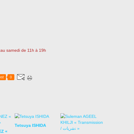
i au samedi de 11h à 19h
st
0
Tetsuya ISHIDA
EZ «