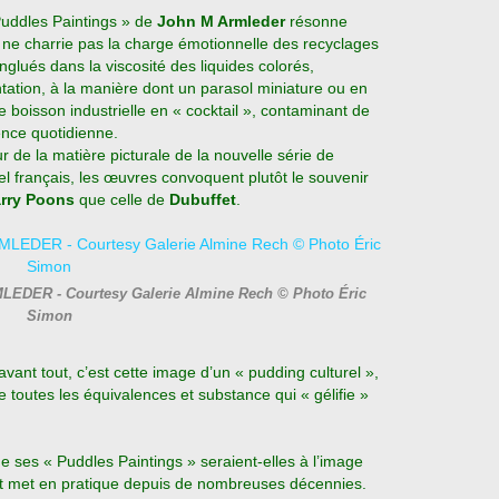
Puddles Paintings » de
John M Armleder
résonne
l ne charrie pas la charge émotionnelle des recyclages
 englués dans la viscosité des liquides colorés,
tation, à la manière dont un parasol miniature ou en
boisson industrielle en « cocktail », contaminant de
ience quotidienne.
ur de la matière picturale de la nouvelle série de
mel français, les œuvres convoquent plutôt le souvenir
rry Poons
que celle de
Dubuffet
.
RMLEDER - Courtesy Galerie Almine Rech © Photo Éric
Simon
vant tout, c’est cette image d’un « pudding culturel »,
e toutes les équivalences et substance qui « gélifie »
 de ses « Puddles Paintings » seraient-elles à l’image
e et met en pratique depuis de nombreuses décennies.