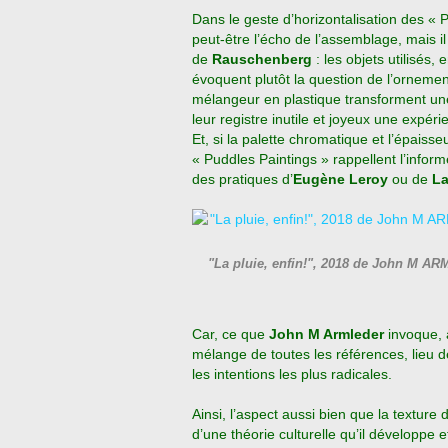
Dans le geste d’horizontalisation des « 
peut-être l’écho de l’assemblage, mais i
de
Rauschenberg
: les objets utilisés,
évoquent plutôt la question de l’ornemen
mélangeur en plastique transforment une 
leur registre inutile et joyeux une expér
Et, si la palette chromatique et l’épaisse
« Puddles Paintings » rappellent l’infor
des pratiques d’
Eugène Leroy
ou de
La
"La pluie, enfin!", 2018 de John M A
Car, ce que
John M Armleder
invoque, a
mélange de toutes les références, lieu d
les intentions les plus radicales.
Ainsi, l’aspect aussi bien que la texture
d’une théorie culturelle qu’il développ