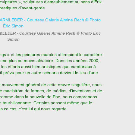
culptures », sculptures d’ameublement au sens d’Erik
 pratiques d’avant-garde.
RMLEDER - Courtesy Galerie Almine Rech © Photo Éric
Simon
gs » et les peintures murales affirmaient le caractère
amme plus ou moins aléatoire. Dans les années 2000,
 les efforts aussi bien artistiques que curatoriaux à
tif prévu pour un autre scénario devient le lieu d’une
le mouvement général de cette œuvre singulière, nous
e maelström de formes, de médias, d’inventions et de
t, comme dans la nouvelle de Poe, nous comprenons
ce tourbillonnante. Certains pensent même que le
ce cas, c’est lui qui nous regarde.