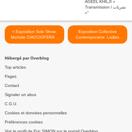
< Exposition Solo Show:
Exposition Collective
Michele CIACCIOFERA «
Contemporaine: Ladies
The Library of encoded
Only « The Window » >
time »
Hébergé par Overblog
Top articles
Pages
Contact
Signaler un abus
C.G.U.
Cookies et données personnelles
Préférences cookies
Voir le profil de Eric SIMON sur le portail Overblog