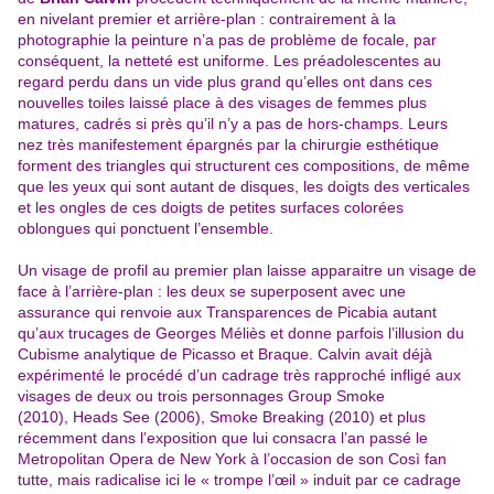
en nivelant premier et arrière-plan : contrairement à la
photographie la peinture n’a pas de problème de focale, par
conséquent, la netteté est uniforme. Les préadolescentes au
regard perdu dans un vide plus grand qu’elles ont dans ces
nouvelles toiles laissé place à des visages de femmes plus
matures, cadrés si près qu’il n’y a pas de hors-champs. Leurs
nez très manifestement épargnés par la chirurgie esthétique
forment des triangles qui structurent ces compositions, de même
que les yeux qui sont autant de disques, les doigts des verticales
et les ongles de ces doigts de petites surfaces colorées
oblongues qui ponctuent l’ensemble.
Un visage de profil au premier plan laisse apparaitre un visage de
face à l’arrière-plan : les deux se superposent avec une
assurance qui renvoie aux Transparences de Picabia autant
qu’aux trucages de Georges Méliès et donne parfois l’illusion du
Cubisme analytique de Picasso et Braque. Calvin avait déjà
expérimenté le procédé d’un cadrage très rapproché infligé aux
visages de deux ou trois personnages Group Smoke
(2010), Heads See (2006), Smoke Breaking (2010) et plus
récemment dans l’exposition que lui consacra l’an passé le
Metropolitan Opera de New York à l’occasion de son Così fan
tutte, mais radicalise ici le « trompe l’œil » induit par ce cadrage