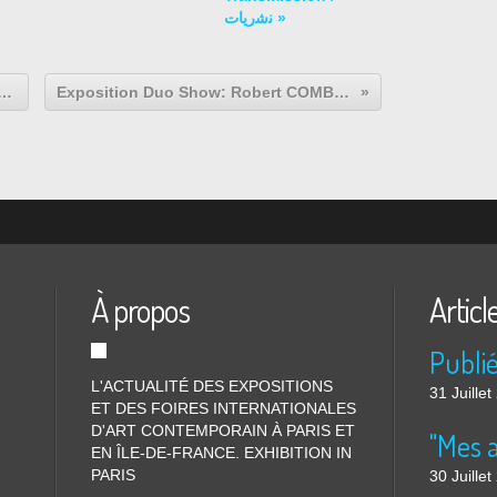
ﻧﺷرﯾﺎت »
ture Contemporaine: Imi KNOEBEL « Was machen sie denn »
Exposition Duo Show: Robert COMBAS et Jean-Luc PARANT « Entre quatre zieux »
À propos
Articl
L'ACTUALITÉ DES EXPOSITIONS
31 Juille
ET DES FOIRES INTERNATIONALES
D'ART CONTEMPORAIN À PARIS ET
"Mes 
EN ÎLE-DE-FRANCE. EXHIBITION IN
PARIS
30 Juille