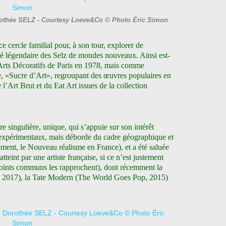
orothée SELZ - Courtesy Loeve&Co © Photo Éric Simon
e cercle familial pour, à son tour, explorer de
sité légendaire des Selz de mondes nouveaux. Ainsi est-
Arts Décoratifs de Paris en 1978, mais comme
e, «Sucre d’Art», regroupant des œuvres populaires en
 l’Art Brut et du Eat Art issues de la collection
e singulière, unique, qui s’appuie sur son intérêt
expérimentaux, mais déborde du cadre géographique et
lement, le Nouveau réalisme en France), et a été saluée
teint par une artiste française, si ce n’est justement
oints communs les rapprochent), dont récemment la
, 2017), la Tate Modern (The World Goes Pop, 2015)