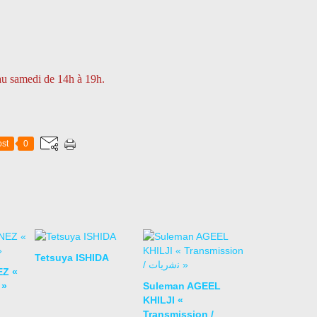
 au samedi de 14h à 19h.
st
0
Tetsuya ISHIDA
EZ «
 »
Suleman AGEEL
KHILJI «
Transmission /