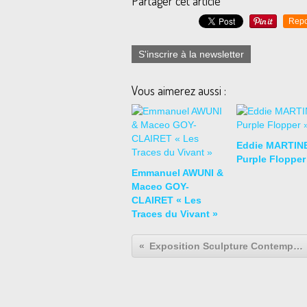
Partager cet article
Repo
S'inscrire à la newsletter
Vous aimerez aussi :
Eddie MARTIN
Purple Flopper
Emmanuel AWUNI &
Maceo GOY-
CLAIRET « Les
Traces du Vivant »
Exposition Sculpture Contemporaine: Zhuo Qi « PB Project »