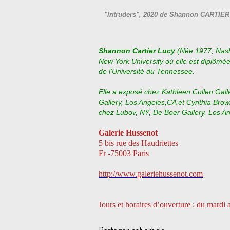
"Intruders", 2020 de Shannon CARTIER 
Shannon Cartier Lucy
(Née 1977, Nashvi
New York University où elle est diplômé
de l’Université du Tennessee.
Elle a exposé chez Kathleen Cullen Gall
Gallery, Los Angeles,CA et Cynthia Brow
chez Lubov, NY, De Boer Gallery, Los A
Galerie Hussenot
5 bis rue des Haudriettes
Fr -75003 Paris
http://www.galeriehussenot.com
Jours et horaires d’ouverture : du mardi