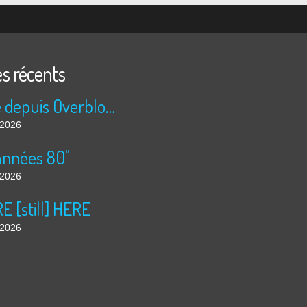
es récents
Publié depuis Overblog et Facebook
t 2026
années 80"
t 2026
 [still] HERE
t 2026