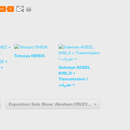
st
0
Tetsuya ISHIDA
EZ «
 »
Suleman AGEEL
KHILJI «
Transmission /
ﻧﺷرﯾﺎت »
Exposition Solo Show: Abraham CRUZVILLEGAS «La Señora de Las Nueces »