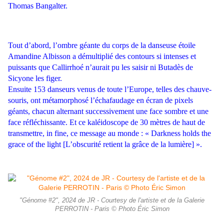
Thomas
Bangalter.
Tout d’abord, l’ombre géante du corps de la danseuse étoile
Amandine Albisson a démultiplié des contours si intenses et
puissants
que Callirrhoé n’aurait pu les saisir ni Butadès de
Sicyone les figer.
Ensuite 153 danseurs venus de toute l’Europe, telles des chauve-
sou
ris, ont métamorphosé l’échafaudage en écran de pixels
géants, chacun
alternant successivement une face sombre et une
face réfléchissante. Et
ce kaléidoscope de 30 mètres de haut de
transmettre, in fine, ce mes
sage au monde : « Darkness holds the
grace of the light [L’obscurité retient la grâce de la lumière] ».
"Génome #2", 2024 de JR - Courtesy de l'artiste et de la Galerie
PERROTIN - Paris © Photo Éric Simon