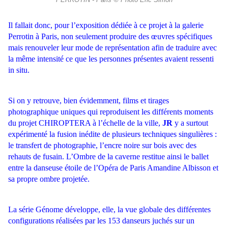
PERROTIN - Paris © Photo Éric Simon
Il fallait donc, pour l’exposition dédiée à ce projet à la galerie
Perrotin à
Paris, non seulement produire des œuvres spécifiques
mais renouveler
leur mode de représentation afin de traduire avec
la même intensité ce
que les personnes présentes avaient ressenti
in situ.
Si on y retrouve,
bien évidemment, films et tirages
photographique uniques qui repro
duisent les différents moments
du projet CHIROPTERA à l’échelle de
la ville,
JR
y a surtout
expérimenté la fusion inédite de plusieurs tech
niques singulières :
le transfert de photographie, l’encre noire sur bois
avec des
rehauts de fusain. L’Ombre de la caverne restitue ainsi le bal
let
entre la danseuse étoile de l’Opéra de Paris Amandine Albisson et
sa
propre ombre projetée.
La série Génome développe, elle, la vue globale
des différentes
configurations réalisées par les 153 danseurs juchés sur un