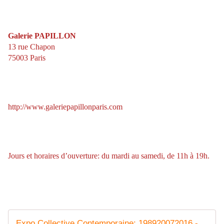
Galerie PAPILLON
13 rue Chapon
75003 Paris
http://www.galeriepapillonparis.com
Jours et horaires d’ouverture: du m
ardi au samedi, de 11h à 19h.
Expo Collective Contemporaine: 198920072016 - ACTUART by Eric SIMON