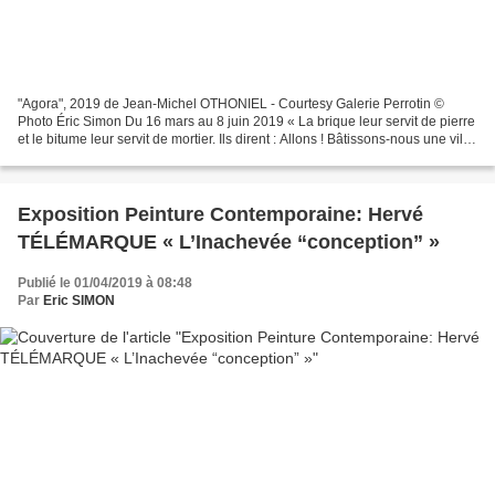
"Agora", 2019 de Jean-Michel OTHONIEL - Courtesy Galerie Perrotin ©
Photo Éric Simon Du 16 mars au 8 juin 2019 « La brique leur servit de pierre
et le bitume leur servit de mortier. Ils dirent : Allons ! Bâtissons-nous une ville
et une tour dont le sommet...
Exposition Peinture Contemporaine: Hervé
TÉLÉMARQUE « L’Inachevée “conception” »
Publié le 01/04/2019 à 08:48
Par
Eric SIMON