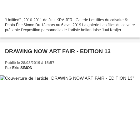
"Untitled" , 2010-2011 de Juul KRAIJER - Galerie Les filles du calvaire ©
Photo Éric Simon Du 13 mars au 6 avril 2019 La galerie Les filles du calvaire
présente l’exposition personnelle de l’artiste hollandaise Juul Kraijer
réunissant photographies, dessins...
DRAWING NOW ART FAIR - EDITION 13
Publié le 28/03/2019 à 15:57
Par
Eric SIMON