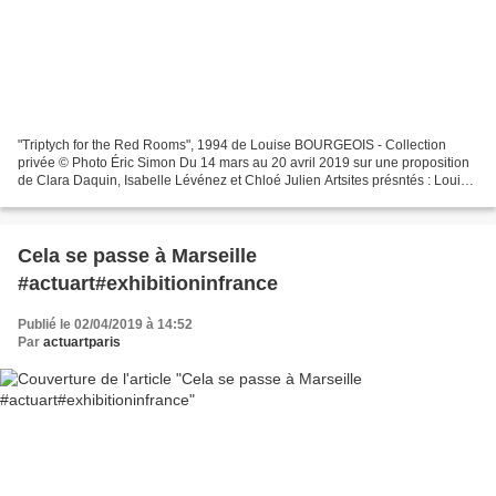
"Triptych for the Red Rooms", 1994 de Louise BOURGEOIS - Collection
privée © Photo Éric Simon Du 14 mars au 20 avril 2019 sur une proposition
de Clara Daquin, Isabelle Lévénez et Chloé Julien Artsites présntés : Louise
BOURGEOIS, Pauline BAZIGNAN, Vincent...
Cela se passe à Marseille
#actuart#exhibitioninfrance
Publié le 02/04/2019 à 14:52
Par
actuartparis