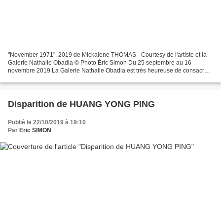
"November 1971", 2019 de Mickalene THOMAS - Courtesy de l'artiste et la
Galerie Nathalie Obadia © Photo Éric Simon Du 25 septembre au 16
novembre 2019 La Galerie Nathalie Obadia est très heureuse de consacrer
une troisième exposition à l’artiste américaine...
Disparition de HUANG YONG PING
Publié le 22/10/2019 à 19:10
Par
Eric SIMON