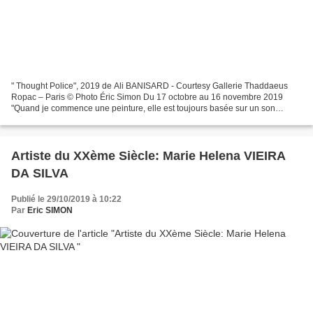
" Thought Police", 2019 de Ali BANISARD - Courtesy Gallerie Thaddaeus
Ropac – Paris © Photo Éric Simon Du 17 octobre au 16 novembre 2019
"Quand je commence une peinture, elle est toujours basée sur un son
intérieur. Dès que je pose le pinceau sur la toile,...
Artiste du XXème Siècle: Marie Helena VIEIRA
DA SILVA
Publié le 29/10/2019 à 10:22
Par
Eric SIMON