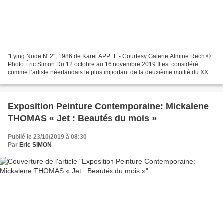
"Lying Nude N°2", 1986 de Karel APPEL - Courtesy Galerie Almine Rech ©
Photo Éric Simon Du 12 octobre au 16 novembre 2019 Il est considéré
comme l’artiste néerlandais le plus important de la deuxième moitié du XXe
siècle, ce qui est vrai et faux : Appel,...
Exposition Peinture Contemporaine: Mickalene
THOMAS « Jet : Beautés du mois »
Publié le 23/10/2019 à 08:30
Par
Eric SIMON