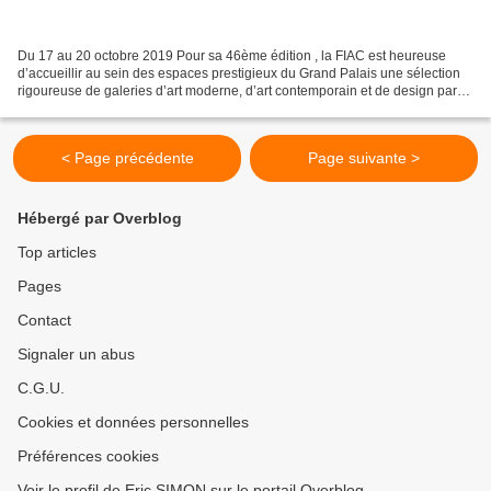
Du 17 au 20 octobre 2019 Pour sa 46ème édition , la FIAC est heureuse
d’accueillir au sein des espaces prestigieux du Grand Palais une sélection
rigoureuse de galeries d’art moderne, d’art contemporain et de design parmi
les plus emblématiques de la scène...
< Page précédente
Page suivante >
Hébergé par Overblog
Top articles
Pages
Contact
Signaler un abus
C.G.U.
Cookies et données personnelles
Préférences cookies
Voir le profil de Eric SIMON sur le portail Overblog