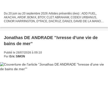
Du 20 juin au 20 septembre 2026 Artistes présentés (ées) : ADD FUEL,
AKACHA, ARDIF, BOM.K, BTOY, CLET ABRAHAM, CODEX URBANUS,
CONOR HARRINGTON, D*FACE, DACRUZ, DAN23, DAVID DE LA MANO,
DEYAA, EL MAC, EL SEED, EVAZESIR, FAFI, FAILE, FENX, FKDL, HERA,
HOM,...
Jonathas DE ANDRADE "Ivresse d’une vie de
bains de mer"
Publié le 28/07/2026 à 09:10
Par
Eric SIMON