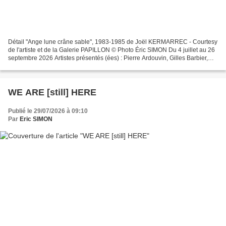
Détail "Ange lune crâne sable", 1983-1985 de Joël KERMARREC - Courtesy
de l'artiste et de la Galerie PAPILLON © Photo Éric SIMON Du 4 juillet au 26
septembre 2026 Artistes présentés (ées) : Pierre Ardouvin, Gilles Barbier,
Berdaguer&Péjus, Grégoire Bergeret,...
WE ARE [still] HERE
Publié le 29/07/2026 à 09:10
Par
Eric SIMON