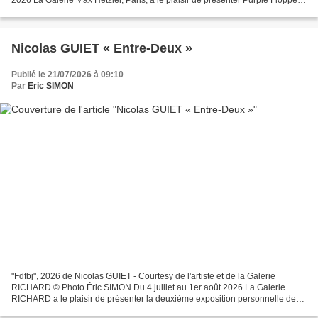
2026 La Galerie Max Hetzler, Paris, a le plaisir de présenter Purple Flopper,
une exposition personnelle de...
Nicolas GUIET « Entre-Deux »
Publié le 21/07/2026 à 09:10
Par
Eric SIMON
"Fdfbj", 2026 de Nicolas GUIET - Courtesy de l'artiste et de la Galerie
RICHARD © Photo Éric SIMON Du 4 juillet au 1er août 2026 La Galerie
RICHARD a le plaisir de présenter la deuxième exposition personnelle de
Nicolas GUIET, intitulée «ENTRE-DEUX»....