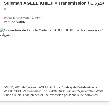
Suleman AGEEL KHILJI « Transmission / ﻧﺷرﯾﺎت
»
Publié le 17/07/2026 à 09:10
Par
Eric SIMON
"PTV1", 2025 de Suleman AGEEL KHILJI - Courtesy de l'artiste et de la
WHITE CUBE Paris © Photo Éric SIMON Du 11 juin au 25 juillet 2026 White
Cube a le plaisir de présenter une exposition personnelle de nouvelles
peintures et œuvres sur papier de l'artiste...