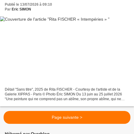
Publié le 13/07/2026 à 09:10
Par
Eric SIMON
Détail "Sans titre", 2025 de Rita FISCHER - Courtesy de l'artiste et de la
Galerie XIPPAS - Paris © Photo Éric SIMON Du 13 juin au 25 juillet 2026
“Une peinture qui ne comprend pas un abîme, son propre abîme, qui ne
passe pas par cet abîme, qui ne l’instaure...
Page suivante >
Hébergé par Overblog