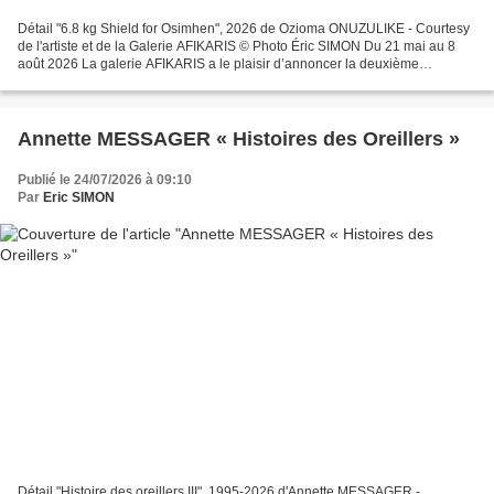
Détail "6.8 kg Shield for Osimhen", 2026 de Ozioma ONUZULIKE - Courtesy
de l'artiste et de la Galerie AFIKARIS © Photo Éric SIMON Du 21 mai au 8
août 2026 La galerie AFIKARIS a le plaisir d’annoncer la deuxième
exposition personnelle en France du professeur,...
Annette MESSAGER « Histoires des Oreillers »
Publié le 24/07/2026 à 09:10
Par
Eric SIMON
Détail "Histoire des oreillers III", 1995-2026 d'Annette MESSAGER -