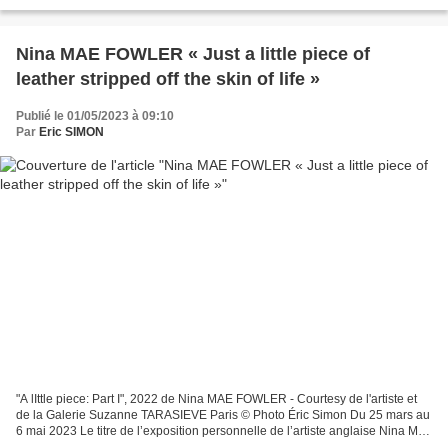
Moyen Âge, l’alchimie est la Science...
Nina MAE FOWLER « Just a little piece of
leather stripped off the skin of life »
Publié le 01/05/2023 à 09:10
Par
Eric SIMON
"A lIttle piece: Part I", 2022 de Nina MAE FOWLER - Courtesy de l'artiste et
de la Galerie Suzanne TARASIEVE Paris © Photo Éric Simon Du 25 mars au
6 mai 2023 Le titre de l’exposition personnelle de l’artiste anglaise Nina Mae
Fowler est emprunté à une...