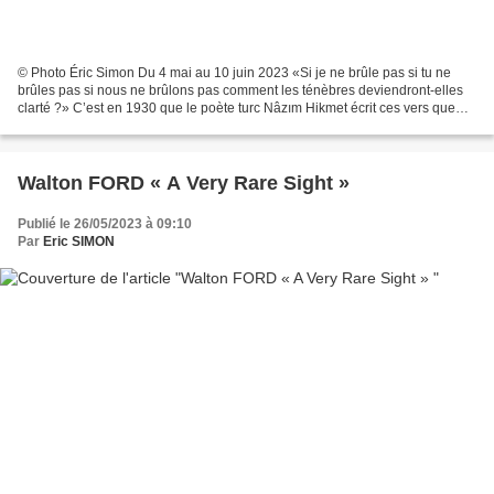
© Photo Éric Simon Du 4 mai au 10 juin 2023 «Si je ne brûle pas si tu ne
brûles pas si nous ne brûlons pas comment les ténèbres deviendront-elles
clarté ?» C’est en 1930 que le poète turc Nâzım Hikmet écrit ces vers que
Soufiane Ababri réinterprète pour...
Walton FORD « A Very Rare Sight »
Publié le 26/05/2023 à 09:10
Par
Eric SIMON