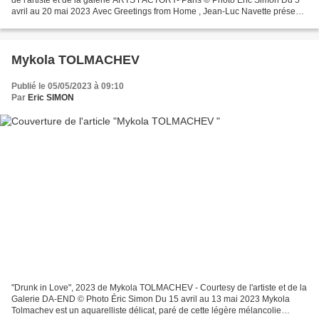
avril au 20 mai 2023 Avec Greetings from Home , Jean-Luc Navette présente
son premier solo show spécifiquement...
Mykola TOLMACHEV
Publié le 05/05/2023 à 09:10
Par
Eric SIMON
"Drunk in Love", 2023 de Mykola TOLMACHEV - Courtesy de l'artiste et de la
Galerie DA-END © Photo Éric Simon Du 15 avril au 13 mai 2023 Mykola
Tolmachev est un aquarelliste délicat, paré de cette légère mélancolie