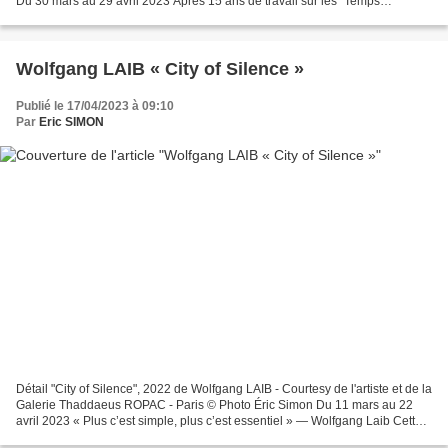
Du 30 mars au 29 avril 2023 Après 15 ans de travail sur les “Temps
modernes”, je déménage, je rénove, j’installe...
Wolfgang LAIB « City of Silence »
Publié le 17/04/2023 à 09:10
Par
Eric SIMON
Détail "City of Silence", 2022 de Wolfgang LAIB - Courtesy de l'artiste et de la
Galerie Thaddaeus ROPAC - Paris © Photo Éric Simon Du 11 mars au 22
avril 2023 « Plus c’est simple, plus c’est essentiel » — Wolfgang Laib Cette
exposition présente un nouvel...