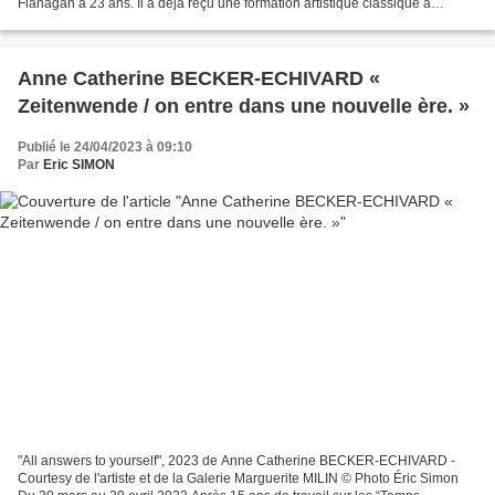
Flanagan a 23 ans. Il a déjà reçu une formation artistique classique à
Birmingham, exercé toutes sortes de petits...
Anne Catherine BECKER-ECHIVARD «
Zeitenwende / on entre dans une nouvelle ère. »
Publié le 24/04/2023 à 09:10
Par
Eric SIMON
"All answers to yourself", 2023 de Anne Catherine BECKER-ECHIVARD -
Courtesy de l'artiste et de la Galerie Marguerite MILIN © Photo Éric Simon