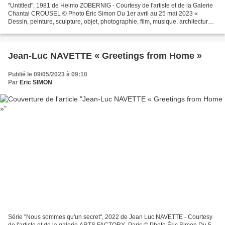
"Untitled", 1981 de Heimo ZOBERNIG - Courtesy de l'artiste et de la Galerie
Chantal CROUSEL © Photo Éric Simon Du 1er avril au 25 mai 2023 «
Dessin, peinture, sculpture, objet, photographie, film, musique, architecture,
mobilier, exposition, collaboration,...
Jean-Luc NAVETTE « Greetings from Home »
Publié le 09/05/2023 à 09:10
Par
Eric SIMON
Série "Nous sommes qu'un secret", 2022 de Jean Luc NAVETTE - Courtesy
de l'artiste et de la galerie ARTS FACTORY- Paris © Photo Éric Simon Du 5