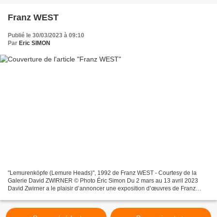
Franz WEST
Publié le 30/03/2023 à 09:10
Par
Eric SIMON
"Lemurenköpfe (Lemure Heads)", 1992 de Franz WEST - Courtesy de la
Galerie David ZWIRNER © Photo Éric Simon Du 2 mars au 13 avril 2023
David Zwirner a le plaisir d’annoncer une exposition d’œuvres de Franz
West (1947-2012) dans les espaces de la galerie...