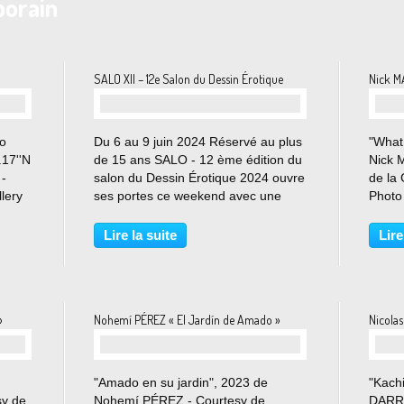
porain
SALO XII – 12e Salon du Dessin Érotique
Nick MA
do
Du 6 au 9 juin 2024 Réservé au plus
"What
.17''N
de 15 ans SALO - 12 ème édition du
Nick M
 -
salon du Dessin Érotique 2024 ouvre
de la
llery
ses portes ce weekend avec une
Photo
imon
programmation ambitieuse et large.
mai 2
Des artistes qui viennent de
Nick 
Lire la suite
Lire
différents horizons qui sont de plus
d’un t
en plus nombreux...
geste,
»
Nohemí PÉREZ « El Jardín de Amado »
Nicola
"Amado en su jardin", 2023 de
"Kachi
y de
Nohemí PÉREZ - Courtesy de
DARROT