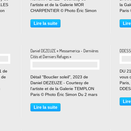
ILLES
l'artiste et de la Galerie MOR
la Ga
mon
CHARPENTIER © Photo Éric Simon
Paris
homas
Du 16 mars au 11 mai 2024 Le
mars 
ème
travail multidisciplinaire de Nohemí
ne sa
Lire la suite
Lire
 du
Pérez s’intéresse au relations
est d’
complexes entre l'homme et la
harmo
nature,...
Daniel DEZEUZE « Mesoamerica - Dernières
DDESSI
Cités et Derniers Refuges »
1 de
DU 21
 de
Détail "Bouclier soleil", 2023 de
vous 
Daniel DEZEUZE - Courtesy de
Paris,
c
l'artiste et de la Galerie TEMPLON
DDESS
4 «
Paris © Photo Éric Simon Du 2 mars
DDESS
au 27 avril 2024 Après Claude
DOMU
Lire
La
Viallat, c’est à l’autre membre
hôtel 
Lire la suite
fondateur du mouvement avant-
capit
gardiste Supports/Surfaces...
nouve