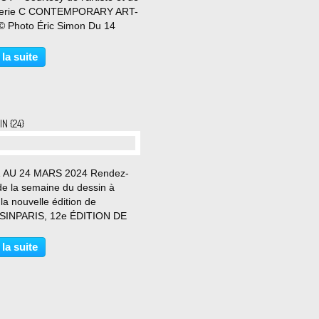
lerie C CONTEMPORARY ART-
 © Photo Éric Simon Du 14
au 4 mai 2024 « Les hommes
vent pas comment ce qui varie
 la suite
accord avec soi. Il y a une
nie de tensions opposées...
N {24}
 AU 24 MARS 2024 Rendez-
de la semaine du dessin à
 la nouvelle édition de
INPARIS, 12e ÉDITION DE
IN PARIS retrouvera le
S MAUBOURG, un ancien
 la suite
particulier en plein cœur de la
ale, DDESSINPARIS offrira à
au...