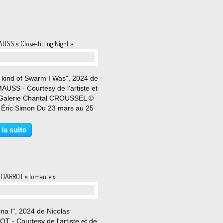
USS « Close-fitting Night »
 kind of Swarm I Was", 2024 de
AUSS - Courtesy de l'artiste et
 Galerie Chantal CROUSSEL ©
 Éric Simon Du 23 mars au 25
024 Évoquer la pratique de
Mauss pourrait prendre la forme
 la suite
rait ininterrompu, ténu, tel un
...
s DARROT « Iomante »
na I", 2024 de Nicolas
 - Courtesy de l'artiste et de