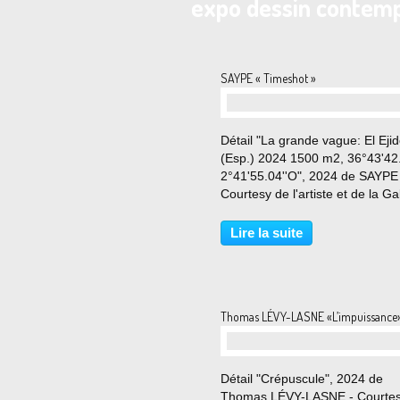
expo dessin contem
SAYPE « Timeshot »
Détail "La grande vague: El Eji
(Esp.) 2024 1500 m2, 36°43'42
2°41'55.04''O", 2024 de SAYPE
Courtesy de l'artiste et de la Ga
DANYSZ - Paris © Photo Éric S
Du 25 Avril au 15 Juin 2024 «
Lire la suite
Impacter les mentalités sans
impacter la nature...
Thomas LÉVY-LASNE «L’impuissance
Détail "Crépuscule", 2024 de
Thomas LÉVY-LASNE - Courtes