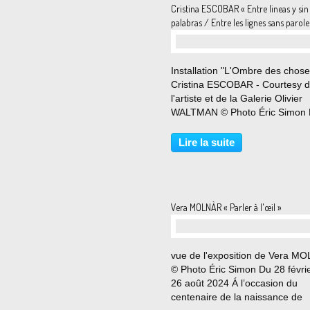
Cristina ESCOBAR « Entre lineas y sin
palabras / Entre les lignes sans parole
Installation "L'Ombre des chose
Cristina ESCOBAR - Courtesy 
l'artiste et de la Galerie Olivier
WALTMAN © Photo Éric Simon 
mars au 13 avril 2024 La galeri
Olivier Waltman est heureuse d
Lire la suite
présenter la première expositio
personnelle de l’artiste...
Vera MOLNÀR « Parler à l'œil »
vue de l'exposition de Vera M
© Photo Éric Simon Du 28 févri
26 août 2024 Á l’occasion du
centenaire de la naissance de