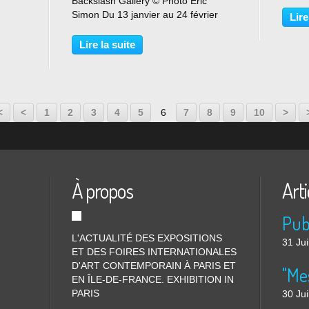
a
Backslash Gallery © Photo Éric
24 fé
), le
Simon Du 13 janvier au 24 février
expos
Lire
une
2024 Nommée au prix Drawing Now
présen
2023, l’artiste coréenne Stella Sujin
issus..
Lire la suite
propose un ensemble d’aquarelles
sur les thèmes...
<
<
1
2
3
4
5
6
7
8
9
10
>
À propos
Arti
L'ACTUALITÉ DES EXPOSITIONS
31 Jui
ET DES FOIRES INTERNATIONALES
D'ART CONTEMPORAIN À PARIS ET
"Me
EN ÎLE-DE-FRANCE. EXHIBITION IN
PARIS
30 Jui