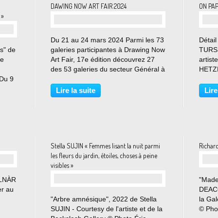
DAWING NOW ART FAIR 2024
ON PA
 »
Du 21 au 24 mars 2024 Parmi les 73
Détail
s" de
galeries participantes à Drawing Now
TURSI
de
Art Fair, 17e édition découvrez 27
artist
des 53 galeries du secteur Général à
HETZL
Du 9
retrouver du 21 au 24 mars au
Du 2 m
e
Carreau du Temple. Situé sous la
Max H
Lire la suite
Lire
e
verrière du Carreau du Temple, il
prése
n
accueille...
de gro
Stella SUJIN « Femmes lisant la nuit parmi
Richar
les fleurs du jardin, étoiles, choses à peine
visibles »
OLNÀR
"Made
er au
DEACON
"Arbre amnésique", 2022 de Stella
la Ga
SUJIN - Courtesy de l'artiste et de la
© Pho