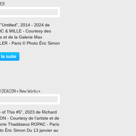
PER
 "Untitled", 2014 - 2024 de
C & MILLE - Courtesy des
es et de la Galerie Max
ER - Paris © Photo Éric Simon
ars au 6 avril 2024 La Galerie
etzler est heureuse de
 la suite
nter On Paper, une exposition
upe réunissant un...
d DEACON « New Works »
 of This #5", 2023 de Richard
 - Courtesy de l'artiste et de
lerie Thaddaeus ROPAC - Paris
to Éric Simon Du 13 janvier au