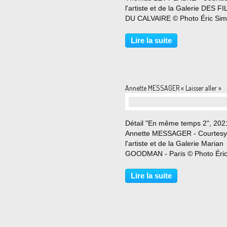
l'artiste et de la Galerie DES F
DU CALVAIRE © Photo Éric Si
Du 14 mars au 11 mai 2024 T
Lévy-Lasne présente sa deuxi
Lire la suite
exposition à la galerie Les filles
calvaire, à la suite...
Annette MESSAGER « Laisser aller »
Détail "En même temps 2", 202
Annette MESSAGER - Courtesy
l'artiste et de la Galerie Marian
GOODMAN - Paris © Photo Éri
Simon Du 8 mars au11 mai 202
On redevient enfant quand on
Lire la suite
dessine ». - Annette Messager 
Galerie Marian Goodman a le
plaisir...