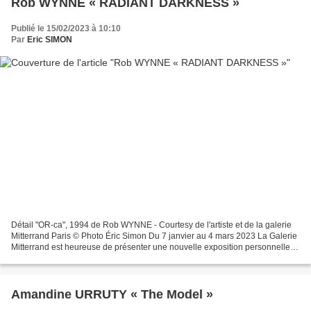
Rob WYNNE « RADIANT DARKNESS »
Publié le 15/02/2023 à 10:10
Par
Eric SIMON
Détail "OR-ca", 1994 de Rob WYNNE - Courtesy de l'artiste et de la galerie
Mitterrand Paris © Photo Éric Simon Du 7 janvier au 4 mars 2023 La Galerie
Mitterrand est heureuse de présenter une nouvelle exposition personnelle
de Rob Wynne à Paris, du 7 janvier...
Amandine URRUTY « The Model »