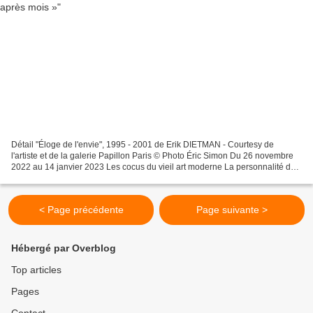
Détail "Éloge de l'envie", 1995 - 2001 de Erik DIETMAN - Courtesy de
l'artiste et de la galerie Papillon Paris © Photo Éric Simon Du 26 novembre
2022 au 14 janvier 2023 Les cocus du vieil art moderne La personnalité de
Erik Dietman est fascinante par...
< Page précédente
Page suivante >
Hébergé par Overblog
Top articles
Pages