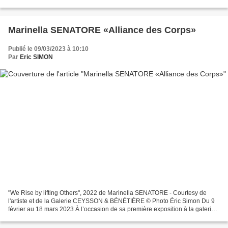
exposition personnelle de...
Marinella SENATORE «Alliance des Corps»
Publié le 09/03/2023 à 10:10
Par
Eric SIMON
"We Rise by lifting Others", 2022 de Marinella SENATORE - Courtesy de
l'artiste et de la Galerie CEYSSON & BÉNÉTIÈRE © Photo Éric Simon Du 9
février au 18 mars 2023 À l’occasion de sa première exposition à la galerie
Ceysson & Bénétière de Paris, Marinella...