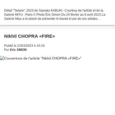
Détail "Tartare", 2023 de Sawako KABUKI - Courtesy de l'artiste et de la
Galerie MIYU - Paris © Photo Éric Simon Du 24 février au 8 avril 2023 La
Galerie Miyu a le plaisir de présenter le travail d’une de ses artistes
internationales, la japonaise Sawako...
Nikhil CHOPRA «FIRE»
Publié le 23/03/2023 à 10:10
Par
Eric SIMON