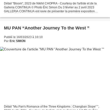
Détail "Bloom", 2023 de Nikhil CHOPRA - Courtesy de l'artiste et de la
Galleria CONTINUA © Photo Éric Simon Du 3 février au 2 avril 2023
GALLERIA CONTINUA est ravie de présenter la première exposition
personnelle de Nikhil Chopra au sein de l’espace parisien...
MU PAN “Another Journey To the West ”
Publié le 16/03/2023 à 10:10
Par
Eric SIMON
Détail "Mu Pan's Romance of the Three Kingdoms : Changban Slope" ",