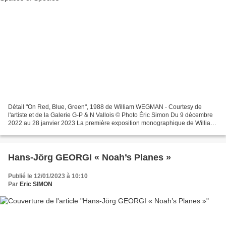
Détail "On Red, Blue, Green", 1988 de William WEGMAN - Courtesy de
l'artiste et de la Galerie G-P & N Vallois © Photo Éric Simon Du 9 décembre
2022 au 28 janvier 2023 La première exposition monographique de William
Wegman à la galerie Georges-Philippe...
Hans-Jörg GEORGI « Noah’s Planes »
Publié le 12/01/2023 à 10:10
Par
Eric SIMON