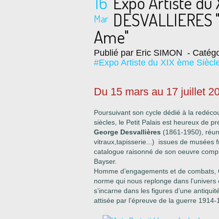
16
Expo Artiste du
DESVALLIERES "L
Mar
Ame"
Publié par Eric SIMON
- Catégo
#Expo Artiste du XIX ème Siècl
Du 15 mars au 17 juillet 2
Poursuivant son cycle dédié à la redéco
siècles, le Petit Palais est heureux de 
George Desvallières
(1861-1950), réuni
vitraux,tapisserie...) issues de musées fr
catalogue raisonné de son oeuvre comple
Bayser.
Homme d’engagements et de combats,
norme qui nous replonge dans l’univers c
s’incarne dans les figures d’une antiqui
attisée par l’épreuve de la guerre 1914-