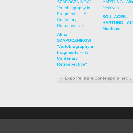
SOULAGES-
HARTUNG : Affi
électives
Alina
SZAPOCZNIKOW
"Autobiography in
Fragments — A
Centenary
Retrospective"
Expo Peinture Contemporaine: René WIRTHS «Jazz »