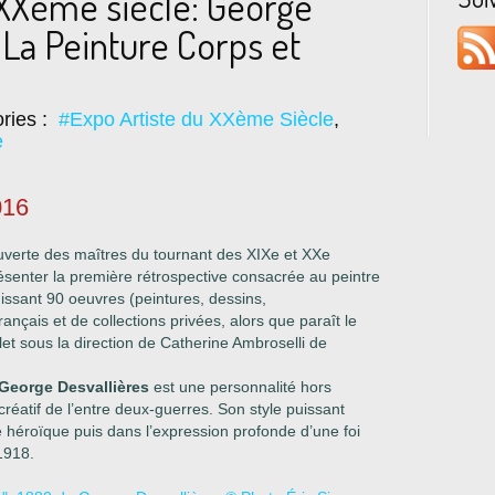
 XXème siècle: George
a Peinture Corps et
ries :
#Expo Artiste du XXème Siècle
,
e
016
uverte des maîtres du tournant des XIXe et XXe
présenter la première rétrospective consacrée au peintre
ssant 90 oeuvres (peintures, dessins,
ançais et de collections privées, alors que paraît le
t sous la direction de Catherine Ambroselli de
George Desvallières
est une personnalité hors
réatif de l’entre deux-guerres. Son style puissant
té héroïque puis dans l’expression profonde d’une foi
1918.