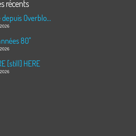
es récents
Publié depuis Overblog et Facebook
t 2026
années 80"
t 2026
 [still] HERE
t 2026