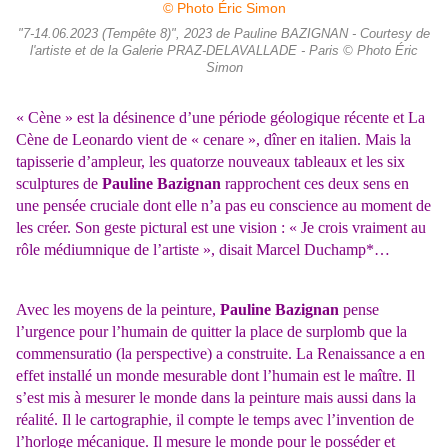
"7-14.06.2023 (Tempête 8)", 2023 de Pauline BAZIGNAN - Courtesy de
l'artiste et de la Galerie PRAZ-DELAVALLADE - Paris © Photo Éric
Simon
« Cène » est la désinence d’une période géologique récente et La
Cène de Leonardo vient de « cenare », dîner en italien. Mais la
tapisserie d’ampleur, les quatorze nouveaux tableaux et les six
sculptures de
Pauline Bazignan
rapprochent ces deux sens en
une pensée cruciale dont elle n’a pas eu conscience au moment de
les créer. Son geste pictural est une vision : « Je crois vraiment au
rôle médiumnique de l’artiste », disait Marcel Duchamp*…
Avec les moyens de la peinture,
Pauline Bazignan
pense
l’urgence pour l’humain de quitter la place de surplomb que la
commensuratio (la perspective) a construite. La Renaissance a en
effet installé un monde mesurable dont l’humain est le maître. Il
s’est mis à mesurer le monde dans la peinture mais aussi dans la
réalité. Il le cartographie, il compte le temps avec l’invention de
l’horloge mécanique. Il mesure le monde pour le posséder et