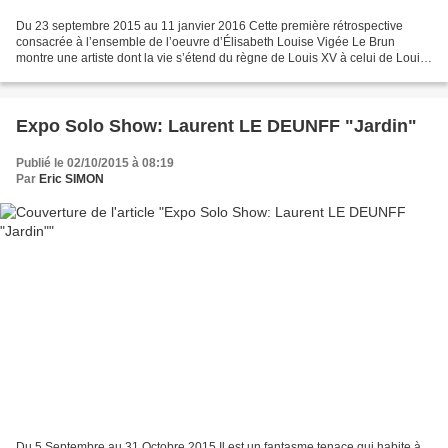
Du 23 septembre 2015 au 11 janvier 2016 Cette première rétrospective
consacrée à l’ensemble de l’oeuvre d’Élisabeth Louise Vigée Le Brun
montre une artiste dont la vie s’étend du règne de Louis XV à celui de Louis-
Philippe (l’une des périodes les plus...
Expo Solo Show: Laurent LE DEUNFF "Jardin"
Publié le 02/10/2015 à 08:19
Par
Eric SIMON
Du 5 Septembre au 31 Octobre 2015 Il est un fantasme tenace qui habite à