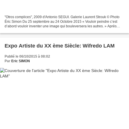
"Otros complices", 2009 d'Antonio SEGUI. Galerie Laurent Strouk © Photo
Éric Simon Du 25 septembre au 24 Octobre 2015 « Vouloir peindre c’est
d’abord vouloir inventer une image qui bouleversera les autres. » Après
avoir étudié la peinture et la sculpture...
Expo Artiste du XX ème Siècle: Wifredo LAM
Publié le 06/10/2015 à 08:02
Par
Eric SIMON