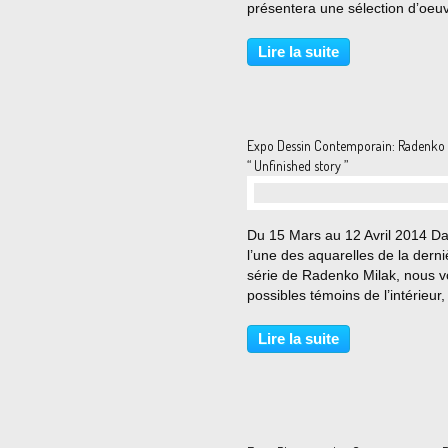
présentera une sélection dʼoeu
récentes dʼAyako David-Kawauc
Caroline Demangel et Daphné
Lire la suite
Chevallereau. Conçues comme 
expositions personnelles,...
Expo Dessin Contemporain: Radenko
“ Unfinished story ”
Du 15 Mars au 12 Avril 2014 D
l’une des aquarelles de la derni
série de Radenko Milak, nous vo
possibles témoins de l’intérieur,
postés dans une pièce d’où no
pouvons apercevoir des rues et
Lire la suite
blocs de bâtiments. La vue est 
partie voilée...