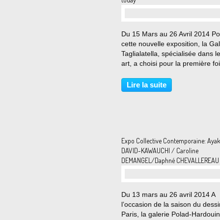
Du 15 Mars au 26 Avril 2014 Po
cette nouvelle exposition, la Gal
Taglialatella, spécialisée dans l
art, a choisi pour la première fo
rendre hommage à l’un des der
mouvements, en tant que tels,
Lire la suite
artistiques et contemporains,
traversant...
Expo Collective Contemporaine: Aya
DAVID-KAWAUCHI / Caroline
DEMANGEL/Daphné CHEVALLEREAU
Du 13 mars au 26 avril 2014 A
lʼoccasion de la saison du dessi
Paris, la galerie Polad-Hardouin