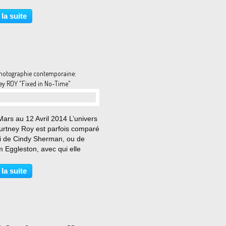
EL BROOTHAERS SPENCER
H, JEONG A KOO, JOSEPH
 la suite
L, REBECCA HORN, MARK
ARDI JONATHAN MONK,
ELANGELO PISTOLETTO,
 RIEGL,...
hotographie contemporaine:
ey ROY "Fixed in No-Time"
ars au 12 Avril 2014 L’univers
urtney Roy est parfois comparé
ui de Cindy Sherman, ou de
m Eggleston, avec qui elle
ge une fascination extrême
a couleur. Elle réalise sa
 la suite
ère exposition en 2005, puis
e aux Rencontres...