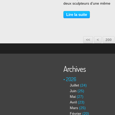
deux sculpteurs d’une même
génération qui, depuis plus det
ans, s’aventurent sur des chemi
Lire la suite
des lieux parallèles : ateliers,
enseignements, musées,...
<<
<
200
Archives
2026
Juillet
(24)
Juin
(25)
Mai
(27)
Avril
(23)
Mars
(25)
Février
(20)