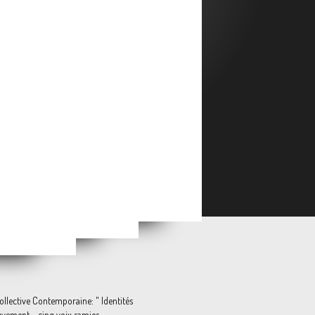
Emmanuel AWUNI & Maceo GOY-CLAIRET « Les Traces du Vivant »
 Purple Flopper »
-Deux »
llective Contemporaine: " Identités
vement – cinq voix samies