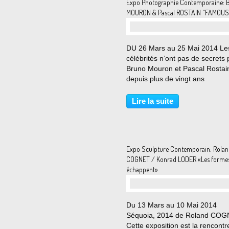
Expo Photographie Contemporaine: 
MOURON & Pascal ROSTAIN "FAMOUS
DU 26 Mars au 25 Mai 2014 Le
célébrités n’ont pas de secrets 
Bruno Mouron et Pascal Rostain
depuis plus de vingt ans
photographient l’intimité des pl
grandes stars. Leurs images ont
Lire la suite
le tour du monde dans la press
mais chose plus rare...
Expo Sculpture Contemporain: Rola
COGNET / Konrad LODER «Les forme
échappent»
Du 13 Mars au 10 Mai 2014
Séquoia, 2014 de Roland CO
Cette exposition est la rencontr