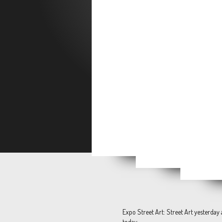
Ozio
WE ARE [still] HERE
"Mes années 80"
Publié
Expo Street Art: Street Art yesterday
today