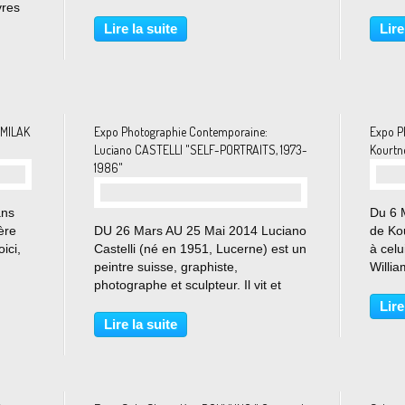
vres
de la Chasse et de la Nature, la peau
MARC
hi,
d’un ours naturalisé sera habitée par
FINC
Lire la suite
Lire
l’artiste performeur pendant 13
HAVE
trois
jours,...
LOMB
MICH
JUDIT
 MILAK
Expo Photographie Contemporaine:
Expo P
Luciano CASTELLI "SELF-PORTRAITS, 1973-
Kourtn
1986"
ans
Du 6 M
ère
DU 26 Mars AU 25 Mai 2014 Luciano
de Ko
ici,
Castelli (né en 1951, Lucerne) est un
à cel
peintre suisse, graphiste,
Willia
us
photographe et sculpteur. Il vit et
parta
 des
travaille à Zurich, Paris et Séville.
pour l
Lire
en
Luciano Castelli s’exprime dans
premi
Lire la suite
différents médias : la peinture, la
expos
photographie,...