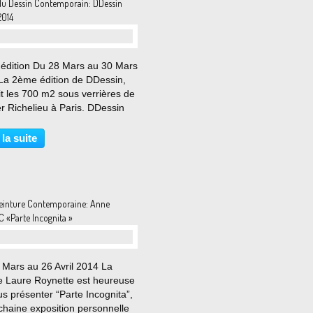
du Dessin Contemporain: DDessin
2014
édition Du 28 Mars au 30 Mars
La 2ème édition de DDessin,
it les 700 m2 sous verrières de
ier Richelieu à Paris. DDessin
rme cette année son format
ste. Une vingtaine de galeries
 la suite
ises et étrangères mettent à
eur...
einture Contemporaine: Anne
 «Parte Incognita »
 Mars au 26 Avril 2014 La
ie Laure Roynette est heureuse
s présenter “Parte Incognita”,
chaine exposition personnelle