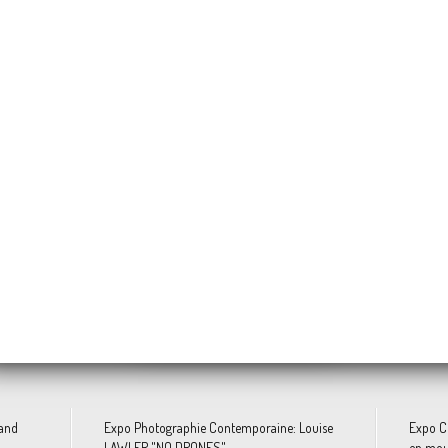
Annette MESSAGER « Histoires des Oreillers »
ma ONUZULIKE « SHIELDS »
Jonathas DE ANDRADE "Ivresse d’une vie de bains de mer"
Eddie MARTINEZ «
Nicolas GUIET « Entre
Tetsuya ISHIDA
 depuis Overblog et Facebook
 and
Expo Photographie Contemporaine: Louise
Expo Co
LAWLER "NO DRONES"
en mou