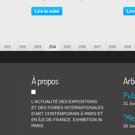
photographes le soin de nous livrer
d'Anne
rente
leur vision de Paris. Après Henri
2013©
Lire la suite
Lire
ns et
Cartier-Bresson, Édouard Boubat,
artist
Ralph Gibson,...
Paris J
201
202
203
204
205
206
207
208
209
À propos
Arti
L'ACTUALITÉ DES EXPOSITIONS
31 Jui
ET DES FOIRES INTERNATIONALES
D'ART CONTEMPORAIN À PARIS ET
"Me
EN ÎLE-DE-FRANCE. EXHIBITION IN
PARIS
30 Jui