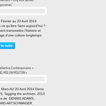
poraines."
Février au 20 Avril 2014
-ce qu’être Sami aujourd’hui ?
t transmettre l’histoire et
tage d’une culture longtemps
mée, sans pour autant avoir
rs à ses modes de
 la suite
entation traditionnels ? Les
s de Jon, Maze, 2005...
ollective Contemporaine: «
NE-MOI UN MOUTON »
 Mars AU 20 Avril 2014 Denis
, Tagging the archives, 2013
s de :DENNIS ADAMS,
ARD ARTSCHWAGER,