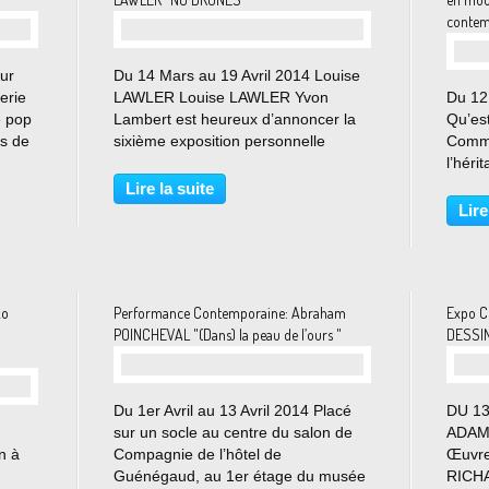
contem
ur
Du 14 Mars au 19 Avril 2014 Louise
erie
LAWLER Louise LAWLER Yvon
Du 12 
e pop
Lambert est heureux d’annoncer la
Qu’est
is de
sixième exposition personnelle
Commen
niers
consacrée à l’artiste américaine
l’héri
Louise Lawler. Dans le cadre de
oppri
Lire la suite
cette exposition, Louise Lawler
recou
Lire
présentera une nouvelle série...
représ
Renne
ko
Performance Contemporaine: Abraham
Expo C
POINCHEVAL "(Dans) la peau de l’ours "
DESSI
Du 1er Avril au 13 Avril 2014 Placé
DU 13
sur un socle au centre du salon de
ADAMS
n à
Compagnie de l’hôtel de
Œuvre
Guénégaud, au 1er étage du musée
RICH