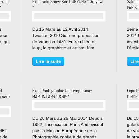
Bruno
Expo Solo Show: Kim DOHYUNG " Grayoval
Salon 
"
"
PARIS 
s
Du 15 Mars au 12 Avril 2014
2eme 
pour
Twostar, 2010 Sur une proposition
2014 
, qui
de Vanessa Titzé. Entre chien et
invest
loup, le graphiste et artiste, Kim
l’Atel
us
Dohyung s’affranchit des étiquettes.
réaffi
 fait
Le nom de son studio Grayoval ,
intimi
Lire la suite
Lire
e,
porte la marque de l’entre-deux. « Je
frança
suis fasciné...
l’honn
nd
Expo Photographie Contemporaine:
Expo P
s nous
MARTIN PARR "PARIS"
CINDRIC
DU 26 Mars au 25 Mai 2014 Depuis
Du 15
1982, l’association Paris Audiovisuel
galer
GNET
puis la Maison Européenne de la
de vou
e de
Photographie confie à de grands
la pro