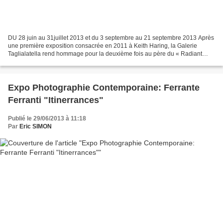
DU 28 juin au 31juillet 2013 et du 3 septembre au 21 septembre 2013 Après
une première exposition consacrée en 2011 à Keith Haring, la Galerie
Taglialatella rend hommage pour la deuxième fois au père du « Radiant
Baby », artiste phare de la galerie, avec...
Expo Photographie Contemporaine: Ferrante
Ferranti "Itinerrances"
Publié le 29/06/2013 à 11:18
Par
Eric SIMON