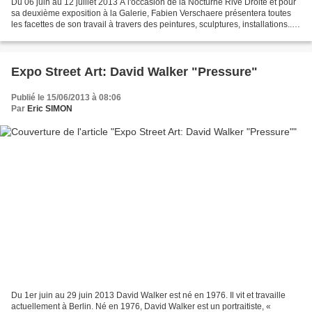
Du 06 juin au 12 juillet 2013 A l'occasion de la Nocturne Rive Droite et pour
sa deuxième exposition à la Galerie, Fabien Verschaere présentera toutes
les facettes de son travail à travers des peintures, sculptures, installations...
L'artiste français...
Expo Street Art: David Walker "Pressure"
Publié le 15/06/2013 à 08:06
Par
Eric SIMON
Du 1er juin au 29 juin 2013 David Walker est né en 1976. Il vit et travaille
actuellement à Berlin. Né en 1976, David Walker est un portraitiste, «