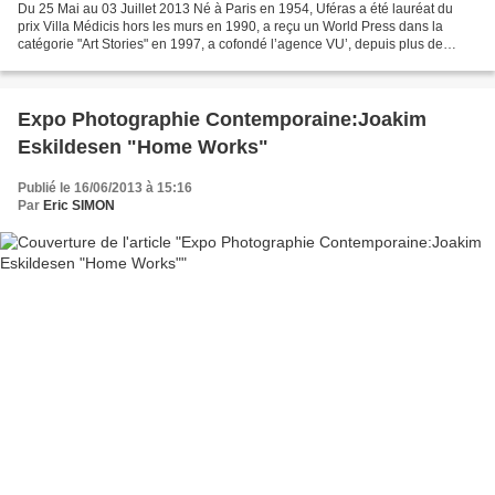
Du 25 Mai au 03 Juillet 2013 Né à Paris en 1954, Uféras a été lauréat du
prix Villa Médicis hors les murs en 1990, a reçu un World Press dans la
catégorie "Art Stories" en 1997, a cofondé l’agence VU’, depuis plus de
quinze ans, il est membre de l’agence...
Expo Photographie Contemporaine:Joakim
Eskildesen "Home Works"
Publié le 16/06/2013 à 15:16
Par
Eric SIMON