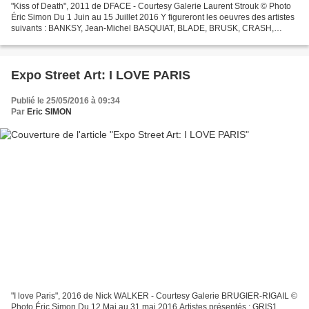
"Kiss of Death", 2011 de DFACE - Courtesy Galerie Laurent Strouk © Photo
Éric Simon Du 1 Juin au 15 Juillet 2016 Y figureront les oeuvres des artistes
suivants : BANKSY, Jean-Michel BASQUIAT, BLADE, BRUSK, CRASH,
DONDI WHITE, DFACE, DA CRUZ, FAILE, Shepard...
Expo Street Art: I LOVE PARIS
Publié le 25/05/2016 à 09:34
Par
Eric SIMON
"I love Paris", 2016 de Nick WALKER - Courtesy Galerie BRUGIER-RIGAIL ©
Photo Éric Simon Du 12 Mai au 31 mai 2016 Artistes présentés : GRIS1,