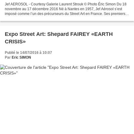
Jef AEROSOL - Courtesy Galerie Laurent Strouk © Photo Éric Simon Du 18
novembre au 17 décembre 2016 Né à Nantes en 1957, Jef Aérosol s’est
imposé comme l’un des précurseurs du Street Art en France. Ses premiers
pochoirs datent de 1982, et il n’a cessé,...
Expo Street Art: Shepard FAIREY «EARTH
CRISIS»
Publié le 14/07/2016 à 10:07
Par
Eric SIMON