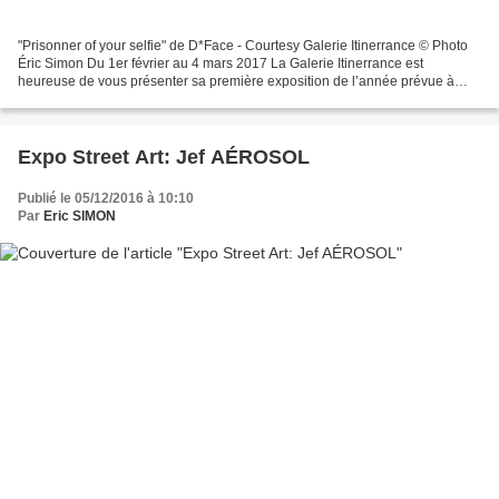
"Prisonner of your selfie" de D*Face - Courtesy Galerie Itinerrance © Photo
Éric Simon Du 1er février au 4 mars 2017 La Galerie Itinerrance est
heureuse de vous présenter sa première exposition de l’année prévue à
partir du 1er Février 2017. Cette exposition...
Expo Street Art: Jef AÉROSOL
Publié le 05/12/2016 à 10:10
Par
Eric SIMON