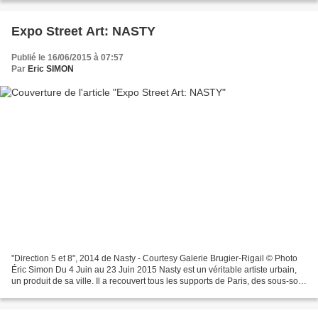
Expo Street Art: NASTY
Publié le 16/06/2015 à 07:57
Par
Eric SIMON
"Direction 5 et 8", 2014 de Nasty - Courtesy Galerie Brugier-Rigail © Photo
Éric Simon Du 4 Juin au 23 Juin 2015 Nasty est un véritable artiste urbain,
un produit de sa ville. Il a recouvert tous les supports de Paris, des sous-sols
du métro aux toits...