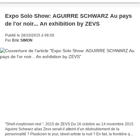
Expo Solo Show: AGUIRRE SCHWARZ Au pays
de l'or noir... An exhibition by ZEVS
Publié le 28/10/2015 à 08:50
Par
Eric SIMON
"Shell-rosybrown-red-", 2015 de ZEVS Du 16 octobre au 14 novembre 2015
Aguirre Schwarz alias Zevs serait-il atteint d’un dédoublement de la
personnalité́ ? Plasticien le jour, street-artiste la nuit ? En fait, la frontière qui
sépare les deux activités...