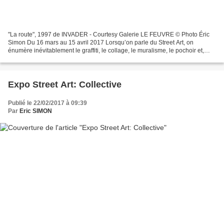
"La route", 1997 de INVADER - Courtesy Galerie LE FEUVRE © Photo Éric
Simon Du 16 mars au 15 avril 2017 Lorsqu’on parle du Street Art, on
énumère inévitablement le graffiti, le collage, le muralisme, le pochoir et,
finalement, la mosaïque. Toutes ces...
Expo Street Art: Collective
Publié le 22/02/2017 à 09:39
Par
Eric SIMON