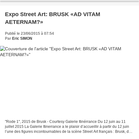
Expo Street Art: BRUSK «AD VITAM
AETERNAM?»
Publié le 23/06/2015 à 07:54
Par
Eric SIMON
"Rode 1", 2015 de Brusk - Courtesy Galerie Itinérrance Du 12 juin au 11
juillet 2015 La Galerie Itinerrance a le plaisir d’accueillir à partir du 12 juin
l’une des figures incontournables de la scène Street Art français : Brusk, du
fameux crew Da Mental...