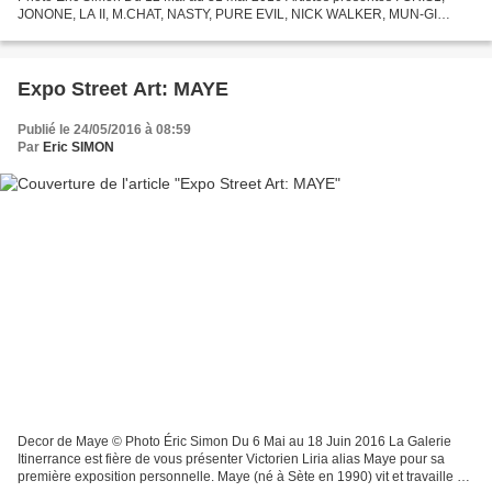
JONONE, LA II, M.CHAT, NASTY, PURE EVIL, NICK WALKER, MUN-GI
YANG Depuis longtemps Paris est une ville où les...
Expo Street Art: MAYE
Publié le 24/05/2016 à 08:59
Par
Eric SIMON
Decor de Maye © Photo Éric Simon Du 6 Mai au 18 Juin 2016 La Galerie
Itinerrance est fière de vous présenter Victorien Liria alias Maye pour sa
première exposition personnelle. Maye (né à Sète en 1990) vit et travaille à