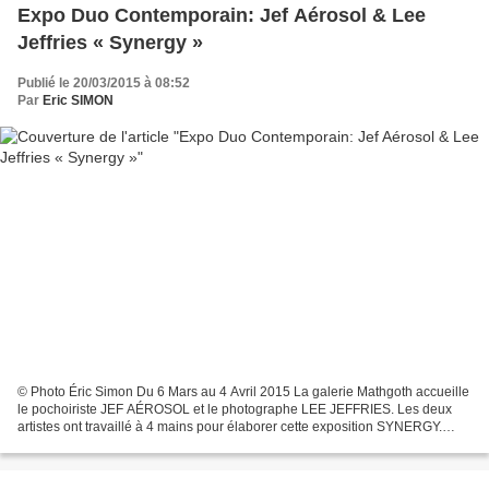
Expo Duo Contemporain: Jef Aérosol & Lee
Jeffries « Synergy »
Publié le 20/03/2015 à 08:52
Par
Eric SIMON
© Photo Éric Simon Du 6 Mars au 4 Avril 2015 La galerie Mathgoth accueille
le pochoiriste JEF AÉROSOL et le photographe LEE JEFFRIES. Les deux
artistes ont travaillé à 4 mains pour élaborer cette exposition SYNERGY.
"Sans titre #4" de Jeff Aerosol et...