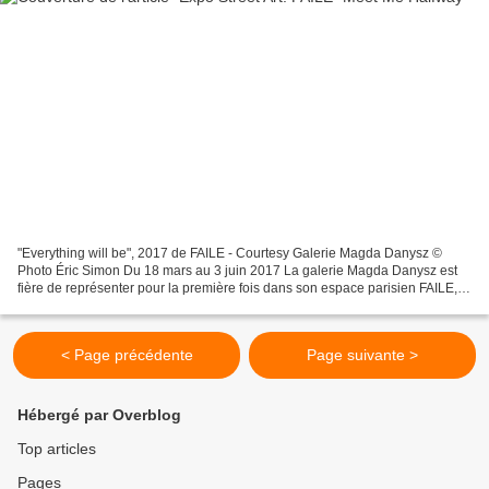
"Everything will be", 2017 de FAILE - Courtesy Galerie Magda Danysz ©
Photo Éric Simon Du 18 mars au 3 juin 2017 La galerie Magda Danysz est
fière de représenter pour la première fois dans son espace parisien FAILE,
nouveaux venus à la galerie. Duo d'artistes...
< Page précédente
Page suivante >
Hébergé par Overblog
Top articles
Pages