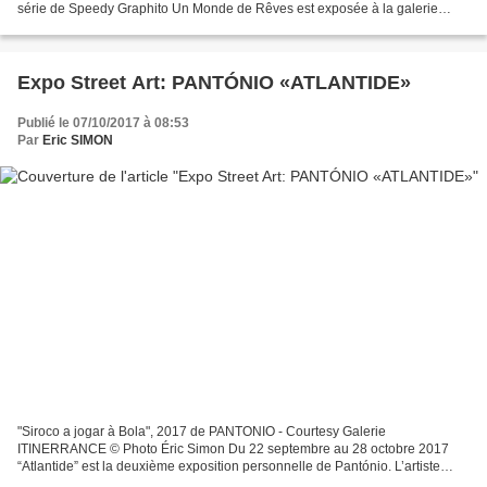
série de Speedy Graphito Un Monde de Rêves est exposée à la galerie
Polaris à Paris, du 21 octobre au 23 décembre...
Expo Street Art: PANTÓNIO «ATLANTIDE»
Publié le 07/10/2017 à 08:53
Par
Eric SIMON
"Siroco a jogar à Bola", 2017 de PANTONIO - Courtesy Galerie
ITINERRANCE © Photo Éric Simon Du 22 septembre au 28 octobre 2017
“Atlantide” est la deuxième exposition personnelle de Pantónio. L’artiste
expose ses nouvelles oeuvres à la Galerie Itinerrance,...