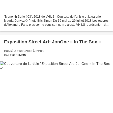
"Monolith Serie #03", 2018 de VHILS - Courtesy de l'artiste et la galerie
Magda Danysz © Photo Éric Simon Du 19 mai au 29 juillet 2018 Les œuvres
d'Alexandre Farto plus connu sous son nom d'artiste VHILS représentent des
visages anonymes, creusés dans...
Exposition Street Art: JonOne « In The Box »
Publié le 11/05/2018 à 09:03
Par
Eric SIMON