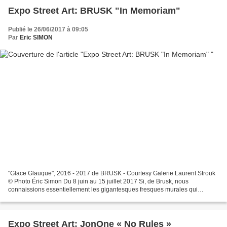
Expo Street Art: BRUSK "In Memoriam"
Publié le 26/06/2017 à 09:05
Par
Eric SIMON
"Glace Glauque", 2016 - 2017 de BRUSK - Courtesy Galerie Laurent Strouk
© Photo Éric Simon Du 8 juin au 15 juillet 2017 Si, de Brusk, nous
connaissions essentiellement les gigantesques fresques murales qui
bousculent l’hexagone depuis plus de vingt ans,...
Expo Street Art: JonOne « No Rules »