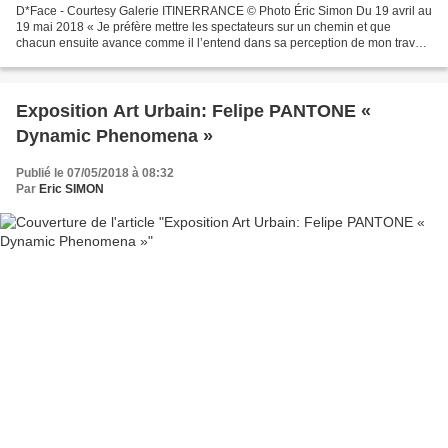
D*Face - Courtesy Galerie ITINERRANCE © Photo Éric Simon Du 19 avril au
19 mai 2018 « Je préfère mettre les spectateurs sur un chemin et que
chacun ensuite avance comme il l’entend dans sa perception de mon travail.
» D*Face La Galerie Itinerrance est...
Exposition Art Urbain: Felipe PANTONE «
Dynamic Phenomena »
Publié le 07/05/2018 à 08:32
Par
Eric SIMON