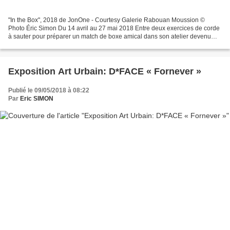
"In the Box", 2018 de JonOne - Courtesy Galerie Rabouan Moussion ©
Photo Éric Simon Du 14 avril au 27 mai 2018 Entre deux exercices de corde
à sauter pour préparer un match de boxe amical dans son atelier devenu
ring, JonOne - peintre boxeur qui frappe...
Exposition Art Urbain: D*FACE « Fornever »
Publié le 09/05/2018 à 08:22
Par
Eric SIMON