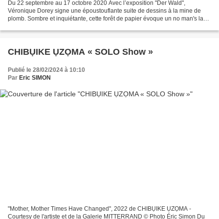
Du 22 septembre au 17 octobre 2020 Avec l’exposition "Der Wald",
Véronique Dorey signe une époustouflante suite de dessins à la mine de
plomb. Sombre et inquiétante, cette forêt de papier évoque un no man's land
aux confins de la Rhénanie, hanté par des...
CHIBỤIKE ỤZỌMA « SOLO Show »
Publié le 28/02/2024 à 10:10
Par
Eric SIMON
"Mother, Mother Times Have Changed", 2022 de CHIBỤIKE ỤZỌMA -
Courtesy de l'artiste et de la Galerie MITTERRAND © Photo Éric Simon Du