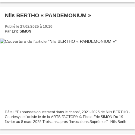
Nils BERTHO « PANDEMONIUM »
Publié le 27/02/2025 à 10:10
Par
Eric SIMON
Détail "Tu pousses doucement dans le chaos", 2021-2025 de Nils BERTHO -
Courtesy de l'artiste te de la ARTS FACTORY © Photo Éric SIMON Du 19
février au 8 mars 2025 Trois ans après "Invocations Suprêmes" , Nils Bertho
revient saturer les murs de la galerie...