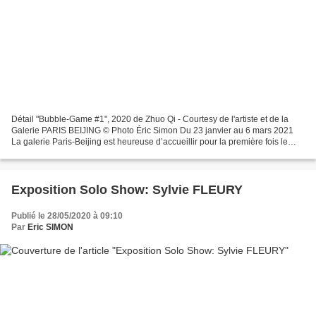
Détail "Bubble-Game #1", 2020 de Zhuo Qi - Courtesy de l'artiste et de la
Galerie PARIS BEIJING © Photo Éric Simon Du 23 janvier au 6 mars 2021
La galerie Paris-Beijing est heureuse d’accueillir pour la première fois le
travail du sculpteur et céramiste...
Exposition Solo Show: Sylvie FLEURY
Publié le 28/05/2020 à 09:10
Par
Eric SIMON