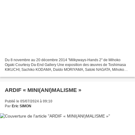
Du 8 novembre au 20 décembre 2014 "Milkyways-Hands 2" de Mihoko
Ogaki Courtesy Da-End Gallery Une exposition des œuvres de Toshimasa
KIKUCHI, Sachiko KODAMA, Daïdo MORIYAMA, Satoki NAGATA, Mihoko
OGAKI, Satoshi SAÏKUSA, Takeshi SHIKAMA, Mitsuru TATEISHI,...
ARDIF « MINI(ANI)MALISME »
Publié le 05/07/2024 à 09:10
Par
Eric SIMON