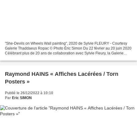
"She-Devils on Wheels Wall painting", 2020 de Sylvie FLEURY - Courtesy
Galerie Thaddaeus Ropac © Photo Éric Simon Du 22 février au 20 juin 2020
Célébrant plus de 20 ans de collaboration avec Sylvie Fleury, la Galerie
Thaddaeus Ropac a le plaisir de présenter...
Raymond HAINS « Affiches Lacérées / Torn
Posters »
Publié le 26/12/2022 à 10:10
Par
Eric SIMON