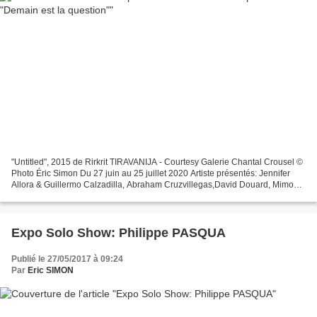
"Untitled", 2015 de Rirkrit TIRAVANIJA - Courtesy Galerie Chantal Crousel ©
Photo Éric Simon Du 27 juin au 25 juillet 2020 Artiste présentés: Jennifer
Allora & Guillermo Calzadilla, Abraham Cruzvillegas,David Douard, Mimosa
Echard, Jean Luc Moulène, Melik...
Expo Solo Show: Philippe PASQUA
Publié le 27/05/2017 à 09:24
Par
Eric SIMON