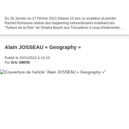
Du 28 Janvier au 27 Février 2021 Depuis 10 ans, le sculpteur et peintre
Rachid Khimoune réalise des happening extraordinaires installant ses
"Tortues de la Paix" de Omaha Beach aux Trocadéros à coup d'interventions
éclairs aussi émouvantes que courageuses....
Alain JOSSEAU « Geography »
Publié le 10/11/2022 à 10:10
Par
Eric SIMON