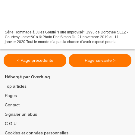
Série Hommage à Jules Gouffé "Filtre improvisé", 1993 de Dorothée SELZ -
Courtesy Loeve&Co © Photo Éric Simon Du 21 novembre 2019 au 11
janvier 2020 Tout le monde n’a pas la chance d’avoir exposé pour la
première fois à 21 ans, invitée par Harald Szeemann....
< Page précédente
Page suivante >
Hébergé par Overblog
Top articles
Pages
Contact
Signaler un abus
C.G.U.
Cookies et données personnelles