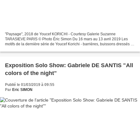
"Paysage", 2018 de Youcef KORICHI - Courtesy Galerie Suzanne
TARASIEVE PARIS © Photo Éric Simon Du 16 mars au 13 avril 2019 Les
motifs de la dernière série de Youcef Korichi - barrières, buissons dressés dʼ
épines, orée dʼune forêt, sols, nuages engagent...
Exposition Solo Show: Gabriele DE SANTIS "All
colors of the night"
Publié le 01/03/2019 à 09:55
Par
Eric SIMON