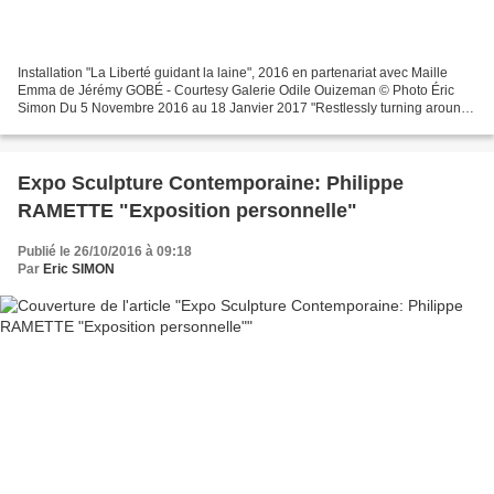
Installation "La Liberté guidant la laine", 2016 en partenariat avec Maille
Emma de Jérémy GOBÉ - Courtesy Galerie Odile Ouizeman © Photo Éric
Simon Du 5 Novembre 2016 au 18 Janvier 2017 "Restlessly turning around
and around I am dancing towards transformation."...
Expo Sculpture Contemporaine: Philippe
RAMETTE "Exposition personnelle"
Publié le 26/10/2016 à 09:18
Par
Eric SIMON