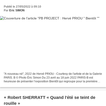
Publié le 27/05/2022 à 09:10
Par
Eric SIMON
"A nouveau né", 2022 de Hervé PRIOU - Courtesy de l'artiste et de la Galerie
PARIS. B © Photo Éric Simon Du 23 avril au 18 juin 2022 PARIS-B est
heureuse de présenter l’exposition Bientôt qui regroupe pour la première
fois les œuvres de Hervé Priou dans...
+ Robert SHERRATT « Quand l'été se teint de
rouille »