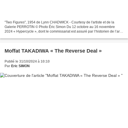
"Two Figures", 1954 de Lynn CHADWICK - Courtesy de l'artiste et de la
Galerie PERROTIN © Photo Éric Simon Du 12 octobre au 16 novembre
2024 « Hypercycle », dont le commissariat est assuré par l’historien de l’art
Matthieu Poirier, est une série d’expositions...
Moffat TAKADIWA « The Reverse Deal »
Publié le 31/10/2024 à 10:10
Par
Eric SIMON