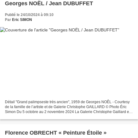
Georges NOËL / Jean DUBUFFET
Publié le 24/10/2024 à 09:10
Par
Eric SIMON
Détail "Grand palimpseste très ancien", 1959 de Georges NOÊL - Courtesy
de la famille de l’artiste et de Galerie Christophe GAILLARD © Photo Éric
Simon Du 5 octobre au 2 novembre 2024 La Galerie Christophe Gaillard est
heureuse de présenter à Paris une...
Florence OBRECHT « Peinture Étoile »