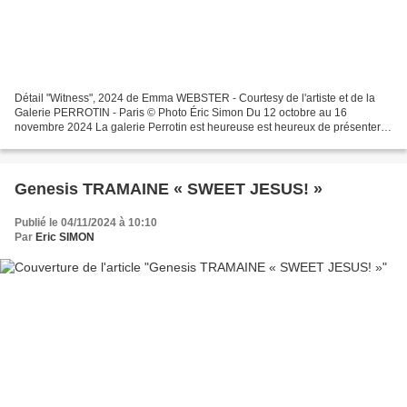
Détail "Witness", 2024 de Emma WEBSTER - Courtesy de l'artiste et de la
Galerie PERROTIN - Paris © Photo Éric Simon Du 12 octobre au 16
novembre 2024 La galerie Perrotin est heureuse est heureux de présenter
The Engine of Beasts, la première exposition...
Genesis TRAMAINE « SWEET JESUS! »
Publié le 04/11/2024 à 10:10
Par
Eric SIMON