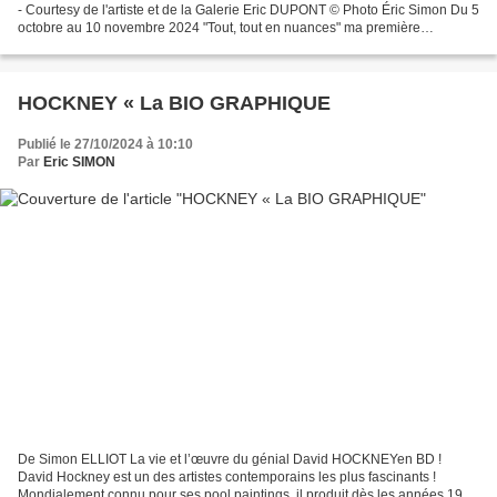
- Courtesy de l'artiste et de la Galerie Eric DUPONT © Photo Éric Simon Du 5
octobre au 10 novembre 2024 "Tout, tout en nuances" ma première
exposition à la Galerie Eric Dupont...
HOCKNEY « La BIO GRAPHIQUE
Publié le 27/10/2024 à 10:10
Par
Eric SIMON
De Simon ELLIOT La vie et l’œuvre du génial David HOCKNEYen BD !
David Hockney est un des artistes contemporains les plus fascinants !
Mondialement connu pour ses pool paintings, il produit dès les années 1960