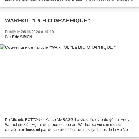
une œuvre solaire et hédoniste, à la croisée...
WARHOL "La BIO GRAPHIQUE"
Publié le 26/10/2024 à 10:10
Par
Eric SIMON
De Michele BOTTON et Marco MARAGGI La vie et l’œuvre du génial Andy
Warhol en BD ! Figure de proue du pop art, Warhol, sa vie comme son
œuvre, n’en finissent pas de fasciner ! Il est un des symboles de la vie New
Yorkaise des années 1960-1980, et ses...