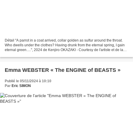
Détail "A parrot in a coat arrived, collar golden as sulfur around the throat.
Who dwells under the clothes? Having drunk from the eternal spring, I gain
eternal green.....", 2024 de Kenjiro OKAZAKI - Courtesy de l'artiste et de la
Galerie Franck ELBAZ...
Emma WEBSTER « The ENGINE of BEASTS »
Publié le 05/11/2024 à 10:10
Par
Eric SIMON