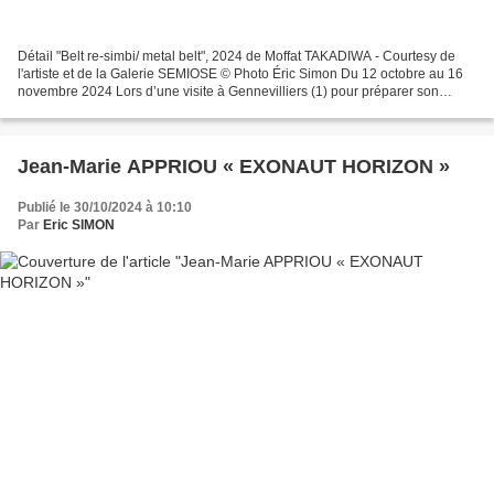
Détail "Belt re-simbi/ metal belt", 2024 de Moffat TAKADIWA - Courtesy de
l'artiste et de la Galerie SEMIOSE © Photo Éric Simon Du 12 octobre au 16
novembre 2024 Lors d’une visite à Gennevilliers (1) pour préparer son
exposition Tales of the Big River,...
Jean-Marie APPRIOU « EXONAUT HORIZON »
Publié le 30/10/2024 à 10:10
Par
Eric SIMON