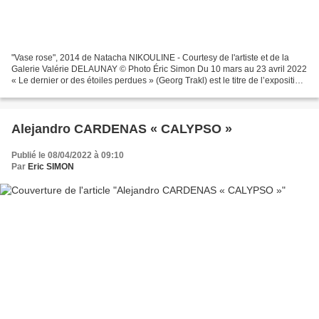
"Vase rose", 2014 de Natacha NIKOULINE - Courtesy de l'artiste et de la
Galerie Valérie DELAUNAY © Photo Éric Simon Du 10 mars au 23 avril 2022
« Le dernier or des étoiles perdues » (Georg Trakl) est le titre de l’exposition
qui rassemble dans la galerie...
Alejandro CARDENAS « CALYPSO »
Publié le 08/04/2022 à 09:10
Par
Eric SIMON