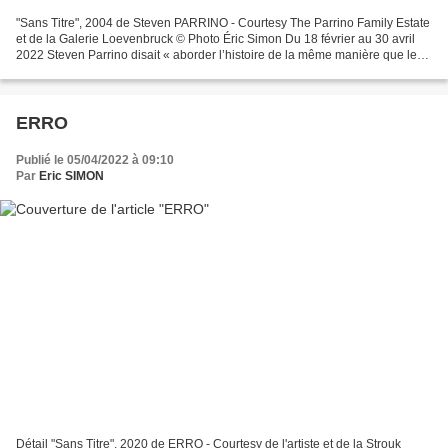
"Sans Titre", 2004 de Steven PARRINO - Courtesy The Parrino Family Estate
et de la Galerie Loevenbruck © Photo Éric Simon Du 18 février au 30 avril
2022 Steven Parrino disait « aborder l’histoire de la même manière que le
Dr Frankenstein aborde les parties...
ERRO
Publié le 05/04/2022 à 09:10
Par
Eric SIMON
Détail "Sans Titre", 2020 de ERRO - Courtesy de l'artiste et de la Strouk