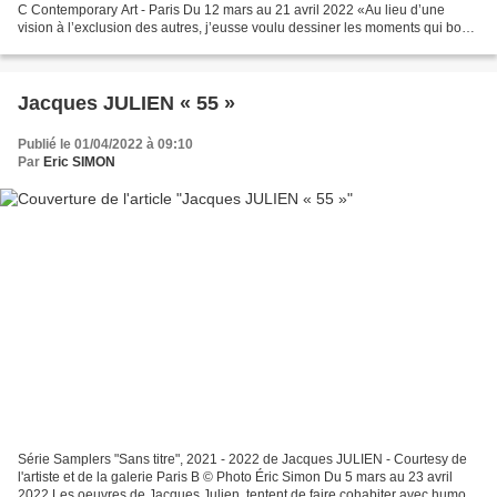
C Contemporary Art - Paris Du 12 mars au 21 avril 2022 «Au lieu d’une
vision à l’exclusion des autres, j’eusse voulu dessiner les moments qui bout
à bout font la vie, donner à...
Jacques JULIEN « 55 »
Publié le 01/04/2022 à 09:10
Par
Eric SIMON
Série Samplers "Sans titre", 2021 - 2022 de Jacques JULIEN - Courtesy de
l'artiste et de la galerie Paris B © Photo Éric Simon Du 5 mars au 23 avril
2022 Les oeuvres de Jacques Julien, tentent de faire cohabiter avec humour