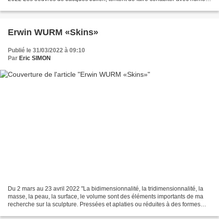
dimension analytique et poétique....
Erwin WURM «Skins»
Publié le 31/03/2022 à 09:10
Par
Eric SIMON
Du 2 mars au 23 avril 2022 "La bidimensionnalité, la tridimensionnalité, la
masse, la peau, la surface, le volume sont des éléments importants de ma
recherche sur la sculpture. Pressées et aplaties ou réduites à des formes
très fines, mes nouvelles œuvres...