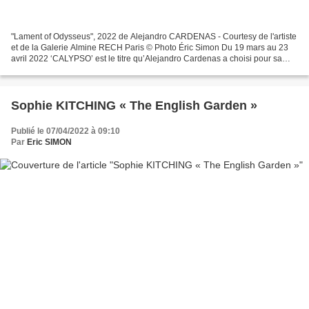
"Lament of Odysseus", 2022 de Alejandro CARDENAS - Courtesy de l'artiste
et de la Galerie Almine RECH Paris © Photo Éric Simon Du 19 mars au 23
avril 2022 ‘CALYPSO’ est le titre qu’Alejandro Cardenas a choisi pour sa
troisième exposition solo chez Almine...
Sophie KITCHING « The English Garden »
Publié le 07/04/2022 à 09:10
Par
Eric SIMON