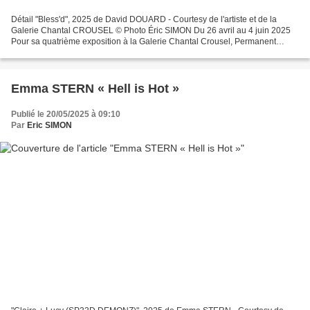
Détail "Bless'd", 2025 de David DOUARD - Courtesy de l'artiste et de la
Galerie Chantal CROUSEL © Photo Éric SIMON Du 26 avril au 4 juin 2025
Pour sa quatrième exposition à la Galerie Chantal Crousel, Permanent
Hymns, David Douard compose une polyphonie...
Emma STERN « Hell is Hot »
Publié le 20/05/2025 à 09:10
Par
Eric SIMON