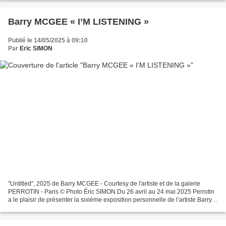
Barry MCGEE « I’M LISTENING »
Publié le 14/05/2025 à 09:10
Par
Eric SIMON
"Untitled", 2025 de Barry MCGEE - Courtesy de l'artiste et de la galerie
PERROTIN - Paris © Photo Éric SIMON Du 26 avril au 24 mai 2025 Perrotin
a le plaisir de présenter la sixième exposition personnelle de l’artiste Barry
McGee, la deuxième dans la...