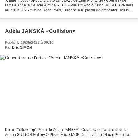
"Claire + Lucy (SP33D DEMONZ)", 2025 de Emma STERN - Courtesy de
l'artiste et de la Galerie Almine RECH - Paris © Photo Éric SIMON Du 26 avril
au 7 juin 2025 Almine Rech Paris, Turenne a le plaisir de présenter Hell is
Hot, la troisième exposition personnelle...
Adéla JANSKÀ «Collision»
Publié le 19/05/2025 à 09:10
Par
Eric SIMON
Détail "Yellow Top", 2025 de Adéla JANSKÀ - Courtesy de l'artiste et de la
Adrian SUTTON Gallery © Photo Éric SIMON Du 5 avril au 14 juin 2025 La