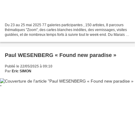
Du 23 au 25 mai 2025 77 galeries participantes , 150 artistes, 8 parcours
thématiques "Zoom", des cartes blanches inédites, des vernissages, visites
guidées, et de nombreux temps forts à suivre tout le week-end. Du Marais à
Matignon, en passant par Saint-Germain-des-Prés...
Paul WESENBERG « Found new paradise »
Publié le 22/05/2025 à 09:10
Par
Eric SIMON