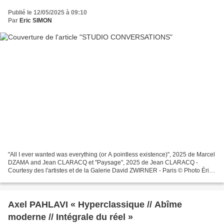
Publié le 12/05/2025 à 09:10
Par
Eric SIMON
"All I ever wanted was everything (or A pointless existence)", 2025 de Marcel
DZAMA and Jean CLARACQ et "Paysage", 2025 de Jean CLARACQ -
Courtesy des l'artistes et de la Galerie David ZWIRNER - Paris © Photo Éric
SIMON Du 1er avril au 24 mai 2025 David...
Axel PAHLAVI « Hyperclassique // Abîme
moderne // Intégrale du réel »