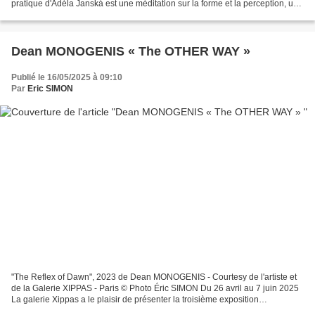
pratique d'Adéla Janská est une méditation sur la forme et la perception, un
délicat décryptage de l'identité...
Dean MONOGENIS « The OTHER WAY »
Publié le 16/05/2025 à 09:10
Par
Eric SIMON
"The Reflex of Dawn", 2023 de Dean MONOGENIS - Courtesy de l'artiste et
de la Galerie XIPPAS - Paris © Photo Éric SIMON Du 26 avril au 7 juin 2025
La galerie Xippas a le plaisir de présenter la troisième exposition
personnelle du peintre américain Dean...