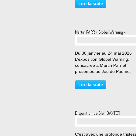
Nathalie Obadia est heureuse 
Lire la suite
présenter une exposition perso
en hommage...
Martin PARR « Global Warning »
Du 30 janvier au 24 mai 2026
L’exposition Global Warning,
consacrée à Martin Parr et
présentée au Jeu de Paume,
propose une relecture de son 
à la lumière du chaos et des
Lire la suite
déséquilibres qui caractérisent 
époque. À travers un ensemble
séries...
Disparition de Glen BAXTER
C'est avec une profonde tristes