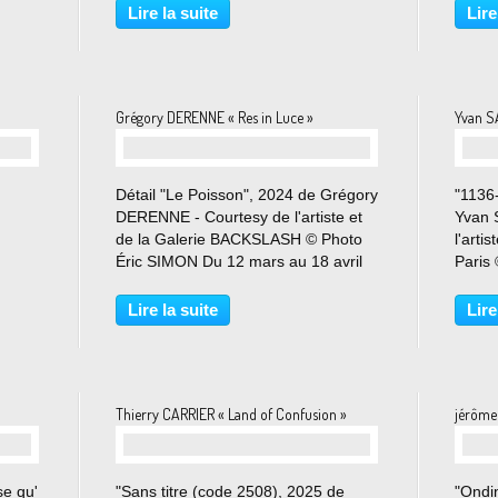
de
tranquille. La figure, la forme et la
Comme
Lire la suite
Lire
nnelle
tradition moderne Perrotin a le plaisir
amour
de...
intéri
Grégory DERENNE « Res in Luce »
Yvan 
Détail "Le Poisson", 2024 de Grégory
"1136
DERENNE - Courtesy de l'artiste et
Yvan 
de la Galerie BACKSLASH © Photo
l'arti
Éric SIMON Du 12 mars au 18 avril
Paris
œuvre
2026 Après avoir parcouru les flux et
au 18 
les lumières de la ville nocturne dans
le pla
Lire la suite
Lire
notre
ses séries emblématiques
person
 de
d’escalators...
Salom
Thierry CARRIER « Land of Confusion »
jérôme 
se qu'
"Sans titre (code 2508), 2025 de
"Ondi