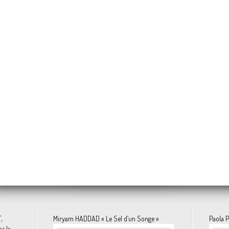
Annette MESSAGER « Histoires des Oreillers »
ma ONUZULIKE « SHIELDS »
Jonathas DE ANDRADE "Ivresse d’une vie de bains de mer"
Eddie MARTINEZ «
Nicolas GUIET « Entre
Tetsuya ISHIDA
 depuis Overblog et Facebook
,
Miryam HADDAD « Le Sel d’un Songe »
Paola P
s la