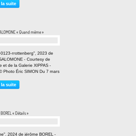
nt représenter une relation
 la suite
euse, ses complicités
eures, son histoire et ses...
SALOMONE « Quand même »
-0123-rrottenberg", 2023 de
SALOMONE - Courtesy de
ste et de la Galerie XIPPAS -
 © Photo Éric SIMON Du 7 mars
avril 2026 La galerie Xippas a
isir de présenter une exposition
 la suite
nelle de l’artiste français Yvan
one,...
BOREL « Détails »
ne", 2024 de jérôme BOREL -