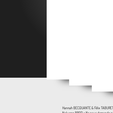
Ozio
WE ARE [still] HERE
"Mes années 80"
Publié
Hannah BECQUANTE & Félix TABURET
Nolwenn BROD « Ne nous demande pa