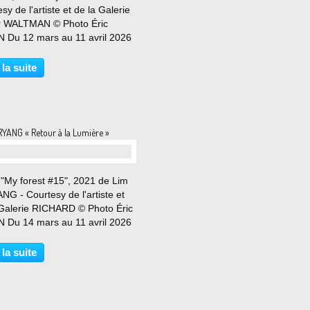
sy de l'artiste et de la Galerie
er WALTMAN © Photo Éric
 Du 12 mars au 11 avril 2026
 ans après sa précédente
tion personnelle, la galerie est
 la suite
eureuse de présenter Détails,
veau...
RYANG « Retour à la Lumière »
 "My forest #15", 2021 de Lim
G - Courtesy de l'artiste et
 Galerie RICHARD © Photo Éric
 Du 14 mars au 11 avril 2026
Luc et Takako Richard ont le
r de présenter la deuxième
 la suite
ition personnelle de Miryang
itulée...