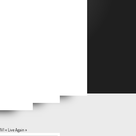
Emmanuel AWUNI & Maceo GOY-CLAIRET « Les Traces du Vivant »
 Purple Flopper »
-Deux »
IVI « Live Again »