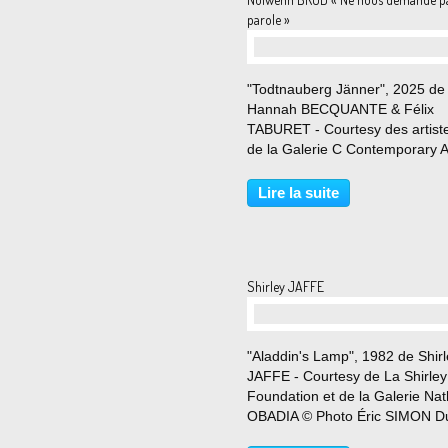
parole »
"Todtnauberg Jänner", 2025 de
Hannah BECQUANTE & Félix
TABURET - Courtesy des artiste
de la Galerie C Contemporary A
Paris © Photo Éric SIMON Du 1
mars au 25 avril 2026 La Galer
Lire la suite
le plaisir de vous présentez
l'exposition collective «Ne nous.
Shirley JAFFE
"Aladdin's Lamp", 1982 de Shir
JAFFE - Courtesy de La Shirley
Foundation et de la Galerie Nat
OBADIA © Photo Éric SIMON D
Janvier au 25 Avril 2026 La Gal