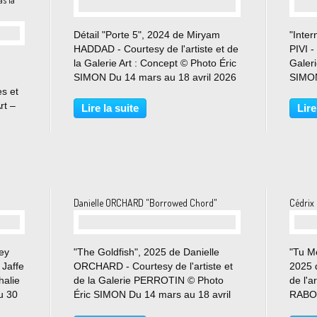
Détail "Porte 5", 2024 de Miryam
"Inter
HADDAD - Courtesy de l'artiste et de
PIVI -
la Galerie Art : Concept © Photo Éric
Galer
SIMON Du 14 mars au 18 avril 2026
SIMON
s et
Sur chaque tableau, une série
Perrot
rt –
d’événements chromatiques et
again,
Lire la suite
Lire
4
gestuels semble avoir pris le pouvoir
capaci
ie C a
sur l’ordre...
transf
..
Danielle ORCHARD "Borrowed Chord"
Cédrix
ley
"The Goldfish", 2025 de Danielle
"Tu M
 Jaffe
ORCHARD - Courtesy de l'artiste et
2025 
halie
de la Galerie PERROTIN © Photo
de l'a
u 30
Éric SIMON Du 14 mars au 18 avril
RABO
erie
2026 Danielle Orchard : une autorité
SIMON