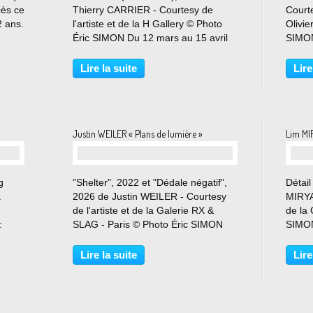
cès ce
Thierry CARRIER - Courtesy de
Courte
2 ans.
l'artiste et de la H Gallery © Photo
Olivi
Éric SIMON Du 12 mars au 15 avril
SIMON
couts
2026 Ainsi que le dit l’artiste : “Dis
Trois
 de
moi ce que tu vois dans ma peinture
exposi
Lire la suite
Lire
,...
et je devinerai qui tu es”... H
très h
GALLERY est...
le nou
Justin WEILER « Plans de lumière »
Lim MI
g
"Shelter", 2022 et "Dédale négatif",
Détail
.
2026 de Justin WEILER - Courtesy
MIRYAN
de l'artiste et de la Galerie RX &
de la
:
SLAG - Paris © Photo Éric SIMON
SIMON
la
Du 14 mars au 11 avril 2026 La
Jean-
,
galerie présente simultanément
plaisi
Lire la suite
Lire
ts du
Plans de lumière et Corps latents,
expos
deux expositions...
LIM int