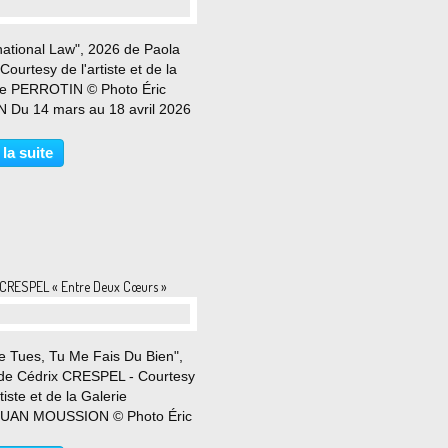
national Law", 2026 de Paola
 Courtesy de l'artiste et de la
ie PERROTIN © Photo Éric
 Du 14 mars au 18 avril 2026
in a le plaisir de présenter Live
 une exposition qui explore la
 la suite
té unique de Paola Pivi à
ormer...
 CRESPEL « Entre Deux Cœurs »
e Tues, Tu Me Fais Du Bien",
de Cédrix CRESPEL - Courtesy
rtiste et de la Galerie
UAN MOUSSION © Photo Éric
 Du 7 mars au 16 avril 2026