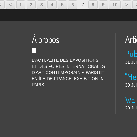
20
30
40
50
60
70
80
90
100
200
<
<
1
2
3
4
5
6
7
8
9
10
>
À propos
Arti
L'ACTUALITÉ DES EXPOSITIONS
31 Jui
ET DES FOIRES INTERNATIONALES
D'ART CONTEMPORAIN À PARIS ET
"Me
EN ÎLE-DE-FRANCE. EXHIBITION IN
PARIS
30 Jui
WE 
29 Jui