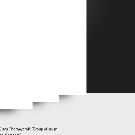
Emmanuel AWUNI & Maceo GOY-CLAIRET « Les Traces du Vivant »
 Purple Flopper »
-Deux »
 Diana Thorneycroft "Group of seven
rd Moments"