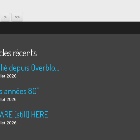
>
>>
cles récents
Publié depuis Overblog et Facebook
llet 2026
s années 80"
llet 2026
ARE [still] HERE
llet 2026