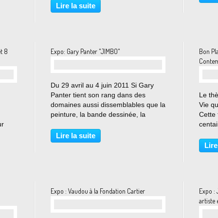
d’Obey) fait aujourd’hui partie des
Commu
Lire la suite
plus importantes collections de
chaque
musées tel...
et 8
Expo: Gary Panter "JIMBO"
Bon Pl
Contem
Du 29 avril au 4 juin 2011 Si Gary
Panter tient son rang dans des
Le th
domaines aussi dissemblables que la
Vie q
peinture, la bande dessinée, la
Cette 
ur
pochette d'album, le décor, le design,
centai
he
le graphisme commercial — avec de
derniè
Lire la suite
régulières incursions du côté du
peintr
Lire
n,
light-show...
de tou
visiteu
Expo : Vaudou à la Fondation Cartier
Expo : 
artiste