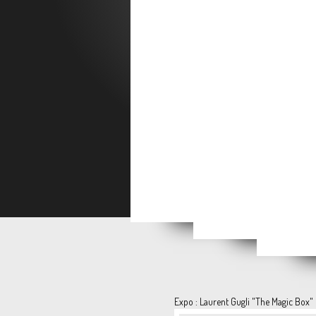
Ozio
WE ARE [still] HERE
"Mes années 80"
Publié
Expo : Laurent Gugli "The Magic Box"