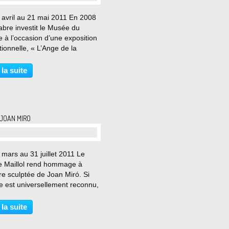
 avril au 21 mai 2011 En 2008
bre investit le Musée du
 à l’occasion d’une exposition
ionnelle, « L’Ange de la
orphose ». Un évènement qui
ué la carrière récente de ce
 la suite
ur polyvalent, reconnu
ationalement depuis...
 JOAN MIRO
mars au 31 juillet 2011 Le
 Maillol rend hommage à
re sculptée de Joan Miró. Si
ste est universellement reconnu,
ulptures n’ont pas fait l’objet
exposition à Paris depuis près
 la suite
 ans. Le musée réunit pour
sion...