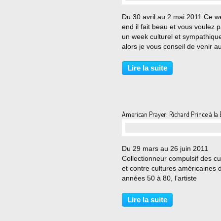
Du 30 avril au 2 mai 2011 Ce w
end il fait beau et vous voulez 
un week culturel et sympathiqu
alors je vous conseil de venir a
portes ouvertes des ateliers
d'artistes du père lachaise asso
Lire la suite
Alors, n'oublier pas de noter su
tabl...
American Prayer: Richard Prince à la
Du 29 mars au 26 juin 2011
Collectionneur compulsif des cu
et contre cultures américaines 
années 50 à 80, l’artiste
contemporain Richard Prince
s’approprie les codes de la cult
Lire la suite
populaire à tel point que cette
dernière a fini par se nourrir...