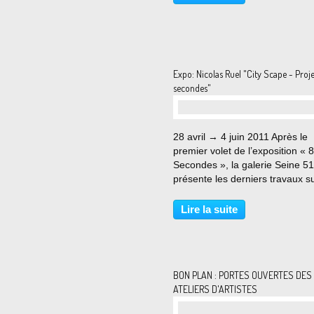
nouveaux travaux sous le nom
Fiches d’électrocution...
Expo: Nicolas Ruel "City Scape - Proj
secondes"
28 avril → 4 juin 2011 Après le
premier volet de l’exposition « 8
Secondes », la galerie Seine 51
présente les derniers travaux s
acier inoxydable du photograp
Canadien Nicolas Ruel. Pour le
Lire la suite
photographe, tout espace urbai
qu’il soit ville ou métropole...
BON PLAN : PORTES OUVERTES DES
ATELIERS D'ARTISTES