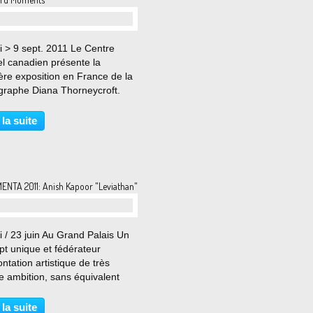
i > 9 sept. 2011 Le Centre
el canadien présente la
ère exposition en France de la
graphe Diana Thorneycroft.
sition du Centre culturel
en présente dans sa totalité la
 la suite
e « Group of Seven Awkward
ts », une vingtaine...
NTA 2011: Anish Kapoor "Leviathan"
 / 23 juin Au Grand Palais Un
pt unique et fédérateur
ntation artistique de très
e ambition, sans équivalent
le monde, organisée par le
ère de la Culture et de la
 la suite