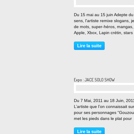
Du 15 mai au 15 juin Adepte du
sens, l'artiste remixe slogans, j
de mots, super-héros, mangas,
Apple, Xbox, Lapin crétin, stars
jeux vidéo, Simpsons, Katsuni...
droit sortis de "Google image", 
Lire la suite
graphismes piratés & marques
publicitaires...
Expo : JACE SOLO SHOW
Du 7 Mai, 2011 au 18 Juin, 201
L’artiste que l’on connaissait su
pour ses personnages “Gouzou
met les pieds dans le plat pour
montrer la face cachée de notr
société bien rangée à travers s
Lire la suite