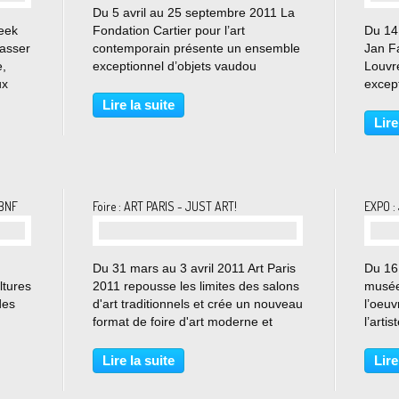
Du 5 avril au 25 septembre 2011 La
eek
Fondation Cartier pour l’art
Du 14
passer
contemporain présente un ensemble
Jan Fa
e,
exceptionnel d’objets vaudou
Louvre
ux
africains issus de la collection Anne
except
et Jacques Kerchache, à travers une
métam
Lire la suite
ciés.
scénographie conçue par Enzo Mari,
a marq
Lire
r vos
l’un des grands...
créate
intern
 BNF
Foire : ART PARIS - JUST ART!
EXPO :
Du 31 mars au 3 avril 2011 Art Paris
Du 16 
ltures
2011 repousse les limites des salons
musée
des
d'art traditionnels et crée un nouveau
l’oeuv
format de foire d'art moderne et
l’arti
contemporain centré sur des projets
ses sc
ure
artistiques exclusifs. ArtParis,
d’une 
Lire la suite
Lire
l’événement parisien pour le
de 40
marché...
l’occa