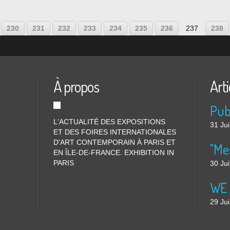
200
210
220
230
231
232
233
234
235
236
237
238
À propos
Arti
L'ACTUALITÉ DES EXPOSITIONS
31 Jui
ET DES FOIRES INTERNATIONALES
D'ART CONTEMPORAIN À PARIS ET
"Me
EN ÎLE-DE-FRANCE. EXHIBITION IN
PARIS
30 Jui
WE 
29 Jui