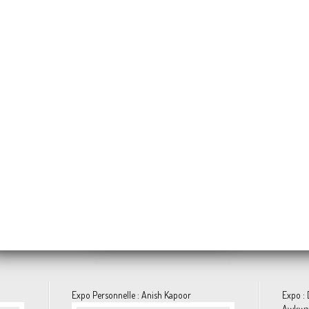
Annette MESSAGER « Histoires des Oreillers »
ma ONUZULIKE « SHIELDS »
Jonathas DE ANDRADE "Ivresse d’une vie de bains de mer"
Eddie MARTINEZ «
Nicolas GUIET « Entre
Tetsuya ISHIDA
 depuis Overblog et Facebook
Expo Personnelle : Anish Kapoor
Expo :
Awkwa