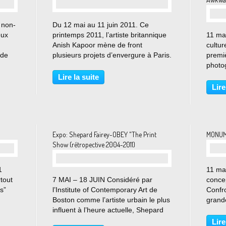
 non-
Du 12 mai au 11 juin 2011. Ce
eux
printemps 2011, l’artiste britannique
11 ma
Anish Kapoor mène de front
cultur
 de
plusieurs projets d’envergure à Paris.
premi
 tout
Anish Kapoor investit également la
photo
ces
chapelle de l’École nationale
L’expo
Lire la suite
supérieure des beaux-arts. Dans la
canadi
Lire
nef de ce monument...
sé ri
Momen
Expo: Shepard Fairey-OBEY "The Print
MONUME
Show (rétropective 2004-2011)
1
11 mai
rtout
7 MAI – 18 JUIN Considéré par
conce
s”
l’Institute of Contemporary Art de
Confro
Boston comme l’artiste urbain le plus
grand
e
influent à l’heure actuelle, Shepard
dans 
es
Fairey (aussi connu sous le nom
minist
Lire