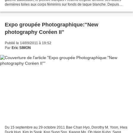
dernières toiles aux corps féminins sur fonds de laque blanche. Depuis
quelques années, l’artiste s’oriente...
Expo groupée Photographique:"New
photography Coréen II"
Publié le 14/09/2011 à 19:52
Par
Eric SIMON
Du 15 septembre au 29 octobre 2011 Bae Chan Hyo, Dorothy M. Yoon, Hwa
Duck Hun, Kim In Sook, Koo Sung Soo, Kwang Mo, Oh Hein Kuhn, Sang