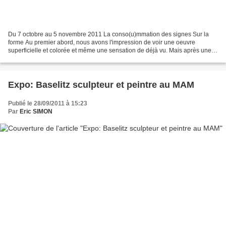
Du 7 octobre au 5 novembre 2011 La conso(u)mmation des signes Sur la
forme Au premier abord, nous avons l'impression de voir une oeuvre
superficielle et colorée et même une sensation de déjà vu. Mais après une
observation plus approfondie tout est dans...
Expo: Baselitz sculpteur et peintre au MAM
Publié le 28/09/2011 à 15:23
Par
Eric SIMON