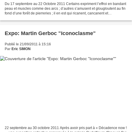
Du 17 septembre au 22 Octobre 2011 Certains expriment l’effroi en bandant
peau et muscles comme des arcs ; d’autres s’amusent et glougloutent au fin
fond d’une forêt de pierreries ; il en est qui ricanent, cancanent et
s’esclaffent, d’autres qu’on a encordées...
Expo: Martin Gerboc "Iconoclasme"
Publié le 21/09/2011 à 15:16
Par
Eric SIMON
22 septembre au 30 octobre 2011 Après avoir pris part à « Décadence now !