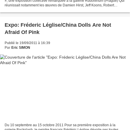
», une exposition collective remarquée à la galerie Rudolfinum (Prague) Qui
réunissait notamment les œuvres de Damien Hirst, Jeff Koons, Robert
Mapplethorpe, Andres Serrano ou encore...
Expo: Fréderic Léglise/China Dolls Are Not
Afraid Of Pink
Publié le 19/09/2011 à 16:39
Par
Eric SIMON
Du 10 septembre au 15 octobre 2011 Pour sa première exposition à la
galerie Backslash, le peintre français Frédéric Léglise dévoile ses toutes