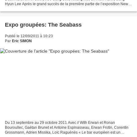
Hyun Lee Après le grand succès de la première partie de l’exposition New
Photography in Korea en 2010, la Galerie Paris-Beijing...
Expo groupées: The Seabass
Publié le 12/09/2011 à 10:23
Par
Eric SIMON
Du 13 septembre au 29 octobre 2011 Avec // With Erwan et Ronan
Bouroullec, Gaétan Brunet et Antoine Espinasseau, Erwan Frotin, Corentin
Grossmann, Adrien Missika, Loïc Raguénès « Le bar européen est un