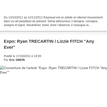
Du 13/10/2011 au 12/11/2011 Raynaud est un artiste en éternel mouvement
dans un art perpétuel du présent. Sérial détourneur, il désigne, consigne,
assigne et signe. Neutraliser, lisser, vivre l’absence, il conjugue la
disparition, ressent le manque et...
Expo: Ryan TRECARTIN / Lizzie FITCH "Any
Ever"
Publié le 17/10/2011 à 19:00
Par
Eric SIMON