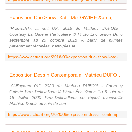
Exposition Duo Show: Kate MccGWIRE &amp; Mathieu DUFOIS "Ce monde-ci et l'autre" - ACTUART by Eric SIMON
"Przewalski, la nuit 06", 2018 de Mathieu DUFOIS -
Courtesy La Galerie Particulière © Photo Éric Simon Du 6
septembre au 20 octobre 2018 À partir de plumes
patiemment récoltées, nettoyées et...
https://www.actuart.org/2018/09/exposition-duo-show-kate-mccgwire-mathieu-dufois-ce-monde-ci-et-l-autre.html
Exposition Dessin Contemporain: Mathieu DUFOIS "UNE OMBRE QUI JAMAIS NE S'ÉTEINT" - ACTUART by Eric SIMON
"Al-Fayoum 01", 2020 de Mathieu DUFOIS - Courtesy
Galerie Praz-Delavallade © Photo Éric Simon Du 6 Juin au
18 Juillet 2020 Praz-Delavallade se réjouit d'accueillir
Mathieu Dufois au sein de son ...
https://www.actuart.org/2020/06/exposition-dessin-contemporain-mathieu-dufois-une-ombre-qui-jamais-ne-s-eteint.html