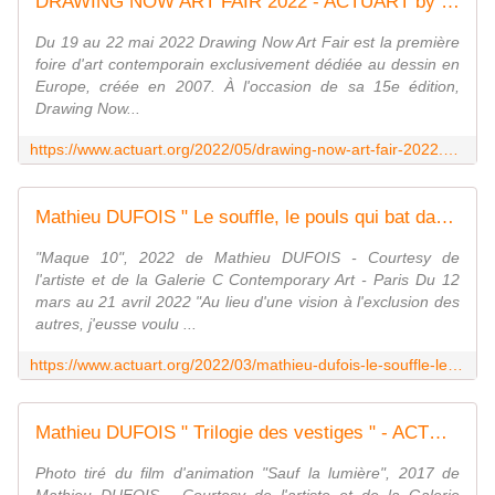
DRAWING NOW ART FAIR 2022 - ACTUART by Eric SIMON
Du 19 au 22 mai 2022 Drawing Now Art Fair est la première
foire d'art contemporain exclusivement dédiée au dessin en
Europe, créée en 2007. À l'occasion de sa 15e édition,
Drawing Now...
https://www.actuart.org/2022/05/drawing-now-art-fair-2022.html
Mathieu DUFOIS " Le souffle, le pouls qui bat dans ces figures " - ACTUART by Eric SIMON
"Maque 10", 2022 de Mathieu DUFOIS - Courtesy de
l'artiste et de la Galerie C Contemporary Art - Paris Du 12
mars au 21 avril 2022 "Au lieu d'une vision à l'exclusion des
autres, j'eusse voulu ...
https://www.actuart.org/2022/03/mathieu-dufois-le-souffle-le-pouls-qui-bat-dans-ces-figures-2.html
Mathieu DUFOIS " Trilogie des vestiges " - ACTUART by Eric SIMON
Photo tiré du film d'animation "Sauf la lumière", 2017 de