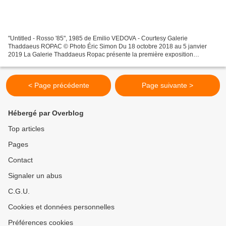
"Untitled - Rosso '85", 1985 de Emilio VEDOVA - Courtesy Galerie
Thaddaeus ROPAC © Photo Éric Simon Du 18 octobre 2018 au 5 janvier
2019 La Galerie Thaddaeus Ropac présente la première exposition
personnelle de l’artiste italien Emilio Vedova en France,...
< Page précédente
Page suivante >
Hébergé par Overblog
Top articles
Pages
Contact
Signaler un abus
C.G.U.
Cookies et données personnelles
Préférences cookies