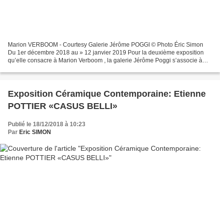
Marion VERBOOM - Courtesy Galerie Jérôme POGGI © Photo Éric Simon
Du 1er décembre 2018 au » 12 janvier 2019 Pour la deuxième exposition
qu’elle consacre à Marion Verboom , la galerie Jérôme Poggi s’associe à
LVMH Métiers d’Art pour clôturer la résidence...
Exposition Céramique Contemporaine: Etienne
POTTIER «CASUS BELLI»
Publié le 18/12/2018 à 10:23
Par
Eric SIMON