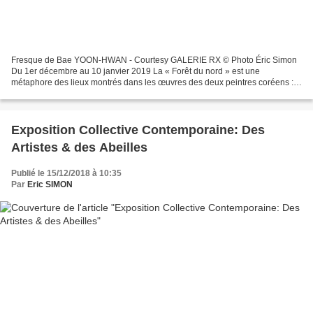
Fresque de Bae YOON-HWAN - Courtesy GALERIE RX © Photo Éric Simon
Du 1er décembre au 10 janvier 2019 La « Forêt du nord » est une
métaphore des lieux montrés dans les œuvres des deux peintres coréens :
Bae Yoo-Hwan et Park Gwang-Soo. Ils sont tous les...
Exposition Collective Contemporaine: Des
Artistes & des Abeilles
Publié le 15/12/2018 à 10:35
Par
Eric SIMON