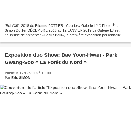
"Bol #39", 2018 de Etienne POTTIER - Courtesy Galerie LJ © Photo Éric
Simon Du 1er DÉCEMBRE 2018 au 12 JANVIER 2019 La Galerie LJ est
heureuse de présenter «Casus Belli», la première exposition personnelle
d’Etienne Pottier en ses murs. Artiste pluridisciplinaire...
Exposition duo Show: Bae Yoon-Hwan - Park
Gwang-Soo « La Forêt du Nord »
Publié le 17/12/2018 à 10:00
Par
Eric SIMON