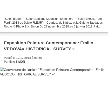
"Soleil Bloom" - "Solar Gold and Moonlight Shimmers" - "Soleil Exotica Tom
Ford", 2018 de Sylvie FLEURY - Courtesy de l'artiste et la Galerie Taddaeus
Ropac © Photo Éric Simon Du 27 novembre 2018 au 5 janvier 2019 J’ai
toujours voulu transformer la réalité,...
Exposition Peinture Contemporaine: Emilio
VEDOVA« HISTORICAL SURVEY »
Publié le 12/12/2018 à 09:56
Par
Eric SIMON