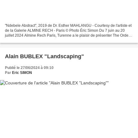
"Ndebele Abstract", 2019 de Dr. Esther MAHLANGU - Courtesy de l'artiste et
de la Galerie ALMINE RECH - Paris © Photo Éric Simon Du 7 juin au 20
juillet 2024 Almine Rech Paris, Turenne a le plaisir de présenter The Order
of Things, la quatrième exposition...
Alain BUBLEX "Landscaping"
Publié le 27/06/2024 à 09:10
Par
Eric SIMON