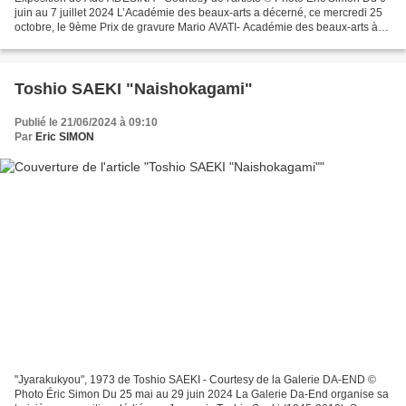
juin au 7 juillet 2024 L’Académie des beaux-arts a décerné, ce mercredi 25
octobre, le 9ème Prix de gravure Mario AVATI- Académie des beaux-arts à
l’artiste nigérian Ade Adesina....
Toshio SAEKI "Naishokagami"
Publié le 21/06/2024 à 09:10
Par
Eric SIMON
"Jyarakukyou", 1973 de Toshio SAEKI - Courtesy de la Galerie DA-END ©
Photo Éric Simon Du 25 mai au 29 juin 2024 La Galerie Da-End organise sa