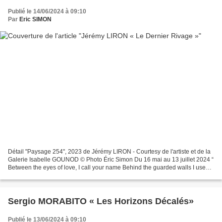
Publié le 14/06/2024 à 09:10
Par
Eric SIMON
Détail "Paysage 254", 2023 de Jérémy LIRON - Courtesy de l'artiste et de la
Galerie Isabelle GOUNOD © Photo Éric Simon Du 16 mai au 13 juillet 2024 “
Between the eyes of love, I call your name Behind the guarded walls I used
to go Upon a summer wind,...
Sergio MORABITO « Les Horizons Décalés»
Publié le 13/06/2024 à 09:10