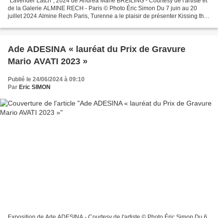
"Lavender Latch", 2024 de Andrea Marie BREILING - Courtesy de l'artiste et
de la Galerie ALMINE RECH - Paris © Photo Éric Simon Du 7 juin au 20
juillet 2024 Almine Rech Paris, Turenne a le plaisir de présenter Kissing the
Glass, la sixième exposition...
Ade ADESINA « lauréat du Prix de Gravure
Mario AVATI 2023 »
Publié le 24/06/2024 à 09:10
Par
Eric SIMON
Exposition de Ade ADESINA - Courtesy de l'artiste © Photo Éric Simon Du 6