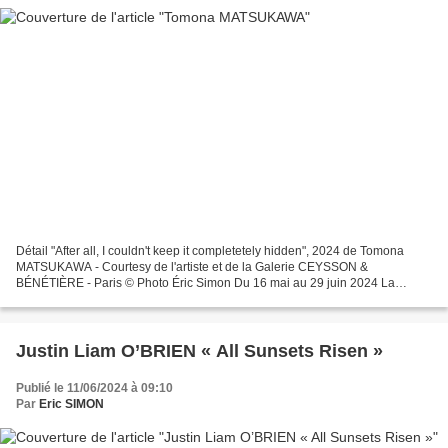
Détail "After all, I couldn't keep it completetely hidden", 2024 de Tomona
MATSUKAWA - Courtesy de l'artiste et de la Galerie CEYSSON &
BÉNÉTIÈRE - Paris © Photo Éric Simon Du 16 mai au 29 juin 2024 La
galerie Ceysson & Bénétière a le plaisir d'annoncer...
Justin Liam O’BRIEN « All Sunsets Risen »
Publié le 11/06/2024 à 09:10
Par
Eric SIMON