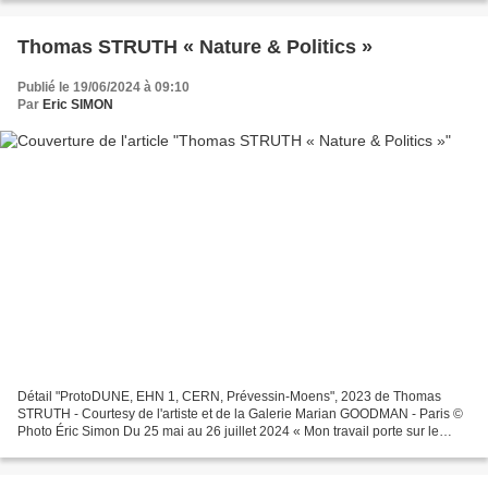
Thomas STRUTH « Nature & Politics »
Publié le 19/06/2024 à 09:10
Par
Eric SIMON
Détail "ProtoDUNE, EHN 1, CERN, Prévessin-Moens", 2023 de Thomas
STRUTH - Courtesy de l'artiste et de la Galerie Marian GOODMAN - Paris ©
Photo Éric Simon Du 25 mai au 26 juillet 2024 « Mon travail porte sur le
théâtre de la vie en différents chapitres....