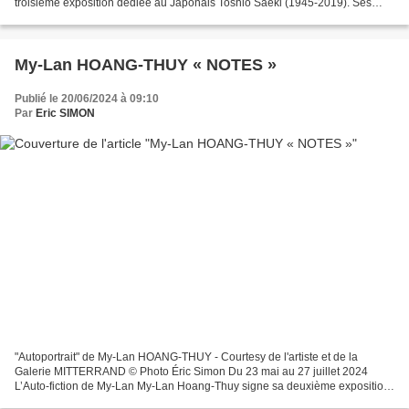
troisième exposition dédiée au Japonais Toshio Saeki (1945-2019). Ses
illustrations se situent à la croisée...
My-Lan HOANG-THUY « NOTES »
Publié le 20/06/2024 à 09:10
Par
Eric SIMON
"Autoportrait" de My-Lan HOANG-THUY - Courtesy de l'artiste et de la
Galerie MITTERRAND © Photo Éric Simon Du 23 mai au 27 juillet 2024
L’Auto-fiction de My-Lan My-Lan Hoang-Thuy signe sa deuxième exposition
personnelle à la galerie Mitterrand. Agée de...