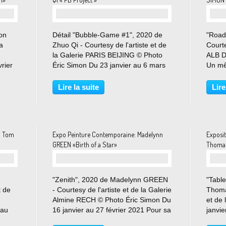
on
Détail "Bubble-Game #1", 2020 de
"Road
a
Zhuo Qi - Courtesy de l'artiste et de
Courte
la Galerie PARIS BEIJING © Photo
ALB D
rier
Éric Simon Du 23 janvier au 6 mars
Un mê
teurs
2021 La galerie Paris-Beijing est
de Do
nnées
heureuse d’accueillir pour la
premi
Lire la suite
Lire
e une
première fois le travail du sculpteur
sein d
et céramiste...
le nom
: Tom
Expo Peinture Contemporaine: Madelynn
Exposi
GREEN «Birth of a Star»
Thomas
"Zenith", 2020 de Madelynn GREEN
"Tabl
t de
- Courtesy de l'artiste et de la Galerie
Thoma
Almine RECH © Photo Éric Simon Du
et de 
 au
16 janvier au 27 février 2021 Pour sa
janvi
pac a
première exposition personnelle,
Zwirne