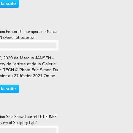
raphies récentes de l'artiste
 la suite
and Thomas Ruff dans les
 parisiens...
tion Peinture Contemporaine: Marcus
 «Power Structures»
", 2020 de Marcus JANSEN -
sy de l'artiste et de la Galerie
e RECH © Photo Éric Simon Du
vier au 27 février 2021 On ne
as parler de l’œuvre de
s Jansen sans évoquer son
 la suite
e parcours de vie, les
stances qui ont...
tion Solo Show: Laurent LE DEUNFF
stery of Sculpting Cats"