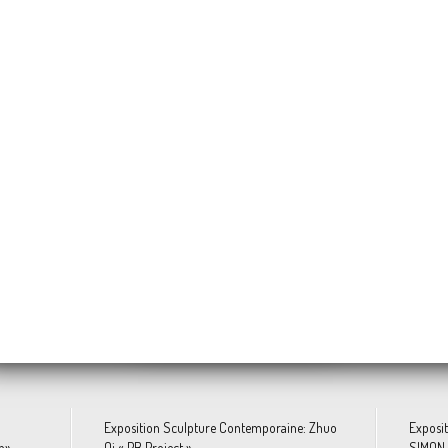
Annette MESSAGER « Histoires des Oreillers »
ma ONUZULIKE « SHIELDS »
Jonathas DE ANDRADE "Ivresse d’une vie de bains de mer"
Eddie MARTINEZ «
Nicolas GUIET « Entre
Tetsuya ISHIDA
 depuis Overblog et Facebook
Exposition Sculpture Contemporaine: Zhuo
Exposi
n»
Qi « PB Project »
SIMON 