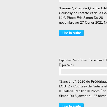
"Fennec", 2020 de Quentin GA
Courtesy de l'artiste et de la Ga
LJ © Photo Éric Simon Du 28
novembre au 27 février 2021 N
sommes heureux de recevoir
QUENTIN GAREL pour sa nouve
Lire la suite
exposition personnelle en nos 
“Masquarade”, qui débute...
Exposition Solo Show: Frédérique LO
Flip a coin »
"Sans titre", 2020 de Frédériqu
LOUTZ - Courtesy de l'artiste e
la Galerie Papillon © Photo Éric
Simon Du 5 janvier au 27 févrie
2021 Camille Morineau, Frédér
LOUTZ : un dessin partial,
Lire la suite