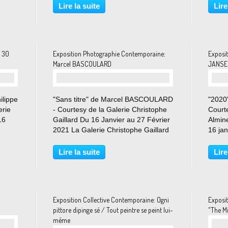
sition
Birth of a Star, Madelynn Green
photog
Lire la suite
Lire
partage avec nous un ensemble
allem
d’œuvres que...
locaux
: 30
Exposition Photographie Contemporaine:
Exposi
Marcel BASCOULARD
JANSEN
ilippe
"Sans titre" de Marcel BASCOULARD
"2020
erie
- Courtesy de la Galerie Christophe
Courte
16
Gaillard Du 16 Janvier au 27 Février
Almin
2021 La Galerie Christophe Gaillard
16 jan
21 A
est particulièrement heureuse de
peut p
de la
présenter la seconde exposition
Marcu
Lire la suite
Lire
le
personnelle de Marcel Bascoulard. À
intens
cette occasion,...
circon
:
Exposition Collective Contemporaine: Ogni
Exposi
pittore dipinge sé / Tout peintre se peint lui-
"The Mi
même