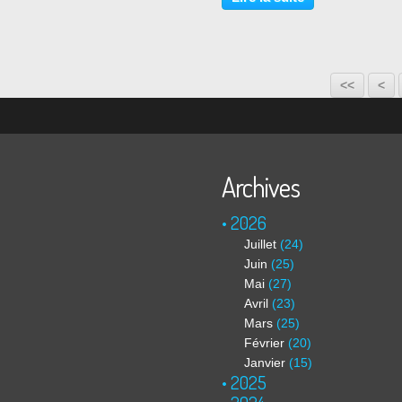
passionné, politique - décembr
2020 Une artiste surdouée,...
<<
<
Archives
2026
Juillet
(24)
Juin
(25)
Mai
(27)
Avril
(23)
Mars
(25)
Février
(20)
Janvier
(15)
2025