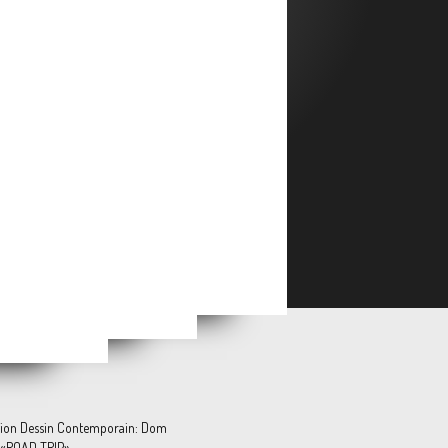
Emmanuel AWUNI & Maceo GOY-CLAIRET « Les Traces du Vivant »
 Purple Flopper »
-Deux »
tion Dessin Contemporain: Dom
«ROAD TRIP»