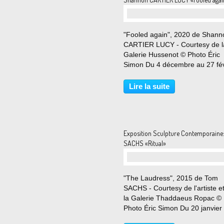
"Fooled again", 2020 de Shann
CARTIER LUCY - Courtesy de l
Galerie Hussenot © Photo Éric
Simon Du 4 décembre au 27 fév
2021 Malgré des débuts promet
Lucy fuit New York quelques a
Lire la suite
après 9/11, laissant derrière ell
mauvaise addiction...
Exposition Sculpture Contemporaine
SACHS «Ritual»
"The Laudress", 2015 de Tom
SACHS - Courtesy de l'artiste e
la Galerie Thaddaeus Ropac ©
Photo Éric Simon Du 20 janvier
20 février 2021 Thaddaeus Ro