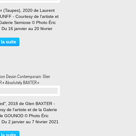
er (Taupes), 2020 de Laurent
NFF - Courtesy de l'artiste et
 Galerie Semiose © Photo Éric
Du 16 janvier au 20 février
« En paix, nous menons nos
rs . Mon matou blanc et moi.
 la suite
rts nous donnent du bonheur .
..
tion Dessin Contemporain: Glen
 « Absolutely BAXTER »
tled", 2018 de Glen BAXTER -
sy de l'artiste et de la Galerie
lle GOUNOD © Photo Éric
Du 2 janvier au 7 février 2021
Leeds en 1944, Glen Baxter
e son enfance entre les salles
 la suite