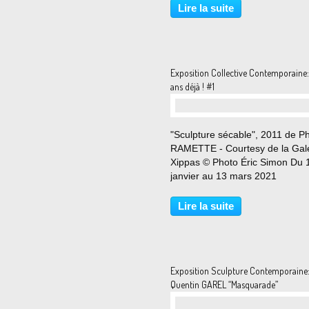
le plaisir de présenter une expo
Lire la suite
de nouvelles sculptures de Tom
Sachs. Dans l’espace...
Exposition Collective Contemporaine
ans déjà ! #1
"Sculpture sécable", 2011 de Ph
RAMETTE - Courtesy de la Gal
Xippas © Photo Éric Simon Du 
janvier au 13 mars 2021
Prolongation jusqu'au 3 avril 20
l’occasion du 30e anniversaire 
Lire la suite
création de la galerie, Xippas a 
plaisir de présenter...
Exposition Sculpture Contemporaine
Quentin GAREL “Masquarade”