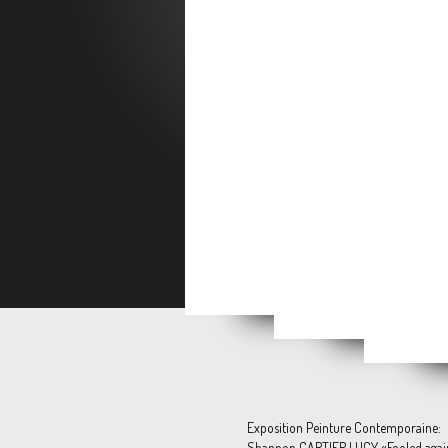
Ozio
WE ARE [still] HERE
"Mes années 80"
Publié
Exposition Peinture Contemporaine:
Shannon CARTIER LUCY «Fooled agai