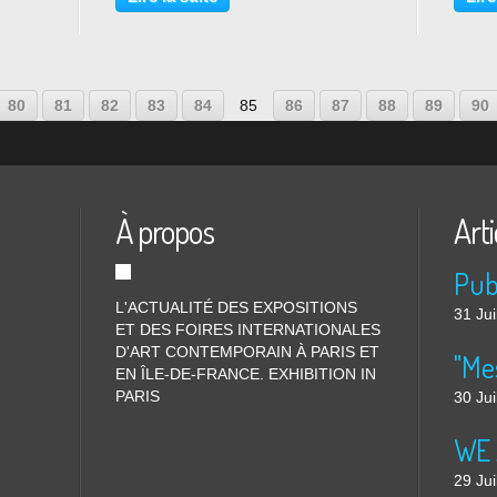
e
(1903 Hambourg – 1975 Munich),
de cin
dont l’approche artistique...
les pr
10
20
30
40
50
60
70
80
81
82
83
84
85
86
87
88
89
90
À propos
Arti
L'ACTUALITÉ DES EXPOSITIONS
31 Jui
ET DES FOIRES INTERNATIONALES
D'ART CONTEMPORAIN À PARIS ET
"Me
EN ÎLE-DE-FRANCE. EXHIBITION IN
PARIS
30 Jui
WE 
29 Jui