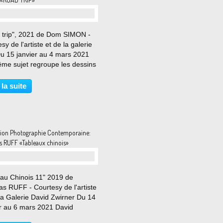
 trip", 2021 de Dom SIMON -
sy de l'artiste et de la galerie
u 15 janvier au 4 mars 2021
me sujet regroupe les dessins
m Simon, présentés lors de sa
ère exposition personnelle au
 la suite
e la galerie et comme l’évoque
...
tion Photographie Contemporaine:
 RUFF «Tableaux chinois»
eau Chinois 11" 2019 de
s RUFF - Courtesy de l'artiste
la Galerie David Zwirner Du 14
er au 6 mars 2021 David
r a le plaisir de présenter des