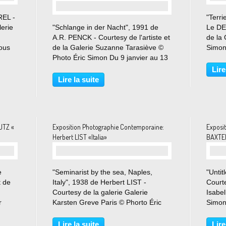
REL -
"Terri
lerie
"Schlange in der Nacht", 1991 de
Le DEU
A.R. PENCK - Courtesy de l'artiste et
de la
ous
de la Galerie Suzanne Tarasiève ©
Simon 
Photo Éric Simon Du 9 janvier au 13
2021 
lle
mars 2021 Artiste présentés: Sigmar
labeu
Lire
murs,
Polke, Jörg Immendorff , A.R. Penck
Nos a
Lire la suite
, Markus Lüpertz, Georg Baselitz. Né
J’ai le.
à...
UTZ «
Exposition Photographie Contemporaine:
Exposi
Herbert LIST «Italia»
BAXTER
e
"Seminarist by the sea, Naples,
"Unti
t de
Italy", 1938 de Herbert LIST -
Courte
Courtesy de la galerie Galerie
Isabe
r
Karsten Greve Paris © Phorto Éric
Simon 
ique
Simon Du 13 novembre 2020 au 20
Né à 
février 2021 Le travail d’Herbert List
partag
Lire la suite
Lire