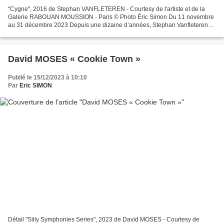
"Cygne", 2016 de Stephan VANFLETEREN - Courtesy de l'artiste et de la
Galerie RABOUAN MOUSSION - Paris © Photo Éric Simon Du 11 novembre
au 31 décembre 2023 Depuis une dizaine d’années, Stephan Vanfleteren
photographie des animaux morts dans son atelier...
David MOSES « Cookie Town »
Publié le 15/12/2023 à 10:10
Par
Eric SIMON
Détail "Silly Symphonies Series", 2023 de David MOSES - Courtesy de