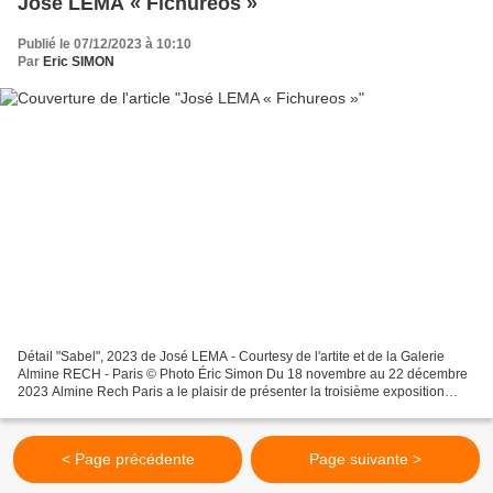
José LEMA « Fichureos »
Publié le 07/12/2023 à 10:10
Par
Eric SIMON
Détail "Sabel", 2023 de José LEMA - Courtesy de l'artite et de la Galerie
Almine RECH - Paris © Photo Éric Simon Du 18 novembre au 22 décembre
2023 Almine Rech Paris a le plaisir de présenter la troisième exposition
personnelle de José Lerma à la galerie....
< Page précédente
Page suivante >