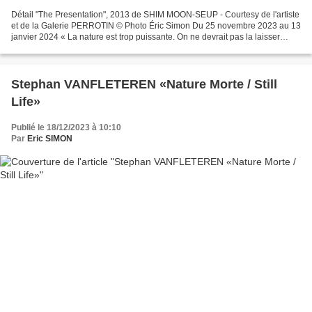
Détail "The Presentation", 2013 de SHIM MOON-SEUP - Courtesy de l'artiste
et de la Galerie PERROTIN © Photo Éric Simon Du 25 novembre 2023 au 13
janvier 2024 « La nature est trop puissante. On ne devrait pas la laisser
s’exprimer sans modification. On...
Stephan VANFLETEREN «Nature Morte / Still
Life»
Publié le 18/12/2023 à 10:10
Par
Eric SIMON