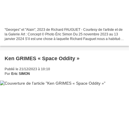
"Georges" et "Alain", 2023 de Richard FAUGUET - Courtesy de l'artiste et de
la Galerie Art : Concept © Photo Éric Simon Du 25 novembre 2023 au 13
janvier 2024 S’il est une chose à laquelle Richard Fauguet nous a habitués,
c’est celle de nommer ses expositions...
Ken GRIMES « Space Oddity »
Publié le 21/12/2023 à 10:10
Par
Eric SIMON