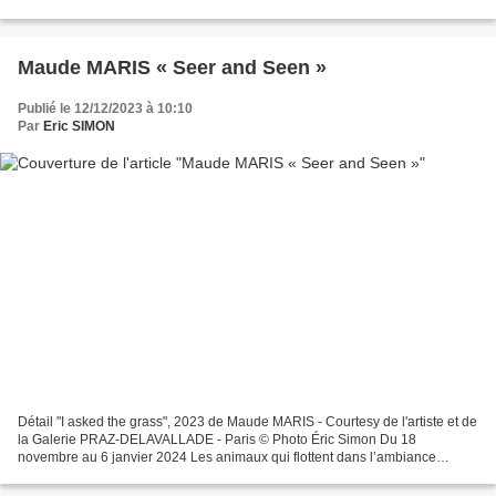
longue de plus de quarante ans, l’artiste américaine...
Maude MARIS « Seer and Seen »
Publié le 12/12/2023 à 10:10
Par
Eric SIMON
Détail "I asked the grass", 2023 de Maude MARIS - Courtesy de l'artiste et de
la Galerie PRAZ-DELAVALLADE - Paris © Photo Éric Simon Du 18
novembre au 6 janvier 2024 Les animaux qui flottent dans l’ambiance
onirique des nouvelles peintures de Maude Maris...