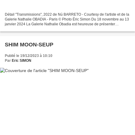
Détail "Transmissions", 2022 de Nú BARRETO - Courtesy de l'artiste et de la
Galerie Nathalie OBADIA - Paris © Photo Éric Simon Du 18 novembre au 13
janvier 2024 La Galerie Nathalie Obadia est heureuse de présenter
Silhouettes Parfaites, la quatrième exposition...
SHIM MOON-SEUP
Publié le 19/12/2023 à 10:10
Par
Eric SIMON