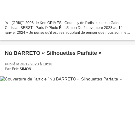
"s.t. (GRI0)", 2006 de Ken GRIMES - Courtesy de l'artiste et de la Galerie
Christian BERST - Paris © Photo Éric Simon Du 2 novembre 2023 au 14
janvier 2024 « Je pense qu'il est très troublant de penser que nous sommes
la seule forme de vie intelligente...
Nú BARRETO « Silhouettes Parfaite »
Publié le 20/12/2023 à 10:10
Par
Eric SIMON