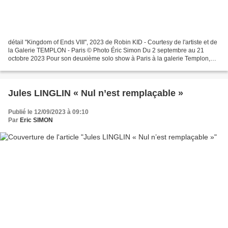
détail "Kingdom of Ends VIII", 2023 de Robin KID - Courtesy de l'artiste et de
la Galerie TEMPLON - Paris © Photo Éric Simon Du 2 septembre au 21
octobre 2023 Pour son deuxième solo show à Paris à la galerie Templon,
Robin Kid revient dans l’espace Grenier-Saint-Lazare...
Jules LINGLIN « Nul n’est remplaçable »
Publié le 12/09/2023 à 09:10
Par
Eric SIMON