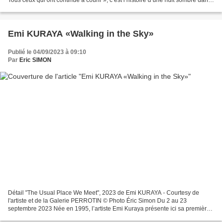
Tous ceux qui ont continué à courir », c’est l’histoire d’une nuit sombre dans
une station balnéaire, une...
Emi KURAYA «Walking in the Sky»
Publié le 04/09/2023 à 09:10
Par
Eric SIMON
Détail "The Usual Place We Meet", 2023 de Emi KURAYA - Courtesy de
l'artiste et de la Galerie PERROTIN © Photo Éric Simon Du 2 au 23
septembre 2023 Née en 1995, l’artiste Emi Kuraya présente ici sa première
exposition personnelle Walking in the Sky à...