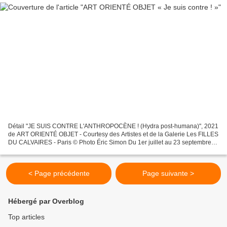
Détail "JE SUIS CONTRE L'ANTHROPOCÈNE ! (Hydra post-humana)", 2021
de ART ORIENTÉ OBJET - Courtesy des Artistes et de la Galerie Les FILLES
DU CALVAIRES - Paris © Photo Éric Simon Du 1er juillet au 23 septembre
2023 Les filles du calvaire ont le plaisir...
< Page précédente
Page suivante >
Hébergé par Overblog
Top articles