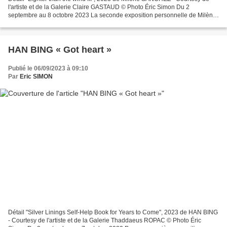
l'artiste et de la Galerie Claire GASTAUD © Photo Éric Simon Du 2
septembre au 8 octobre 2023 La seconde exposition personnelle de Milène
Sanchez aura lieu à Paris à la galerie Claire...
HAN BING « Got heart »
Publié le 06/09/2023 à 09:10
Par
Eric SIMON
Détail "Silver Linings Self-Help Book for Years to Come", 2023 de HAN BING
- Courtesy de l'artiste et de la Galerie Thaddaeus ROPAC © Photo Éric