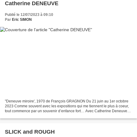
Catherine DENEUVE
Publié le 12/07/2023 à 09:10
Par
Eric SIMON
"Deneuve miroire', 1970 de François GRAGNON Du 21 juin au 1er octobre
2023 Comme souvent avec les expositions qui me tiennent le plus à coeur,
tout commence par un souvenir d’enfance fort… Avec Catherine Deneuve
cela fut d’abord sa voix…une voix unique,...
SLICK and ROUGH