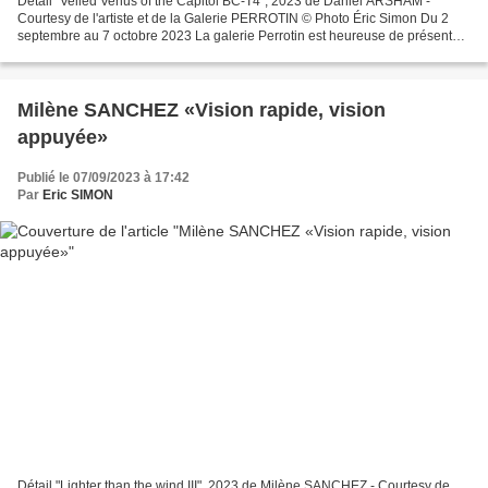
Détail "Veiled Venus of the Capitol BC-T4", 2023 de Daniel ARSHAM -
Courtesy de l'artiste et de la Galerie PERROTIN © Photo Éric Simon Du 2
septembre au 7 octobre 2023 La galerie Perrotin est heureuse de présenter
une double exposition personnelle de...
Milène SANCHEZ «Vision rapide, vision
appuyée»
Publié le 07/09/2023 à 17:42
Par
Eric SIMON
Détail "Lighter than the wind III", 2023 de Milène SANCHEZ - Courtesy de