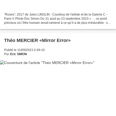
"Roses", 2017 de Jules LINGLIN - Courtesy de l'artiste et de la Galerie C -
Paris © Photo Éric Simon Du 31 aout au 23 septembre 2023 « … ce point
précieux où l’être humain serait ramené à ce qu’il a de plus irréductible : sa
solitude d’être exactement...
Théo MERCIER «Mirror Error»
Publié le 11/09/2023 à 09:10
Par
Eric SIMON