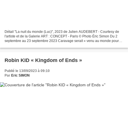
Détail "La nuit du monde (Luc)", 2023 de Julien AUDEBERT - Courtesy de
l'artiste et de la Galerie ART : CONCEPT - Paris © Photo Éric Simon Du 2
septembre au 23 septembre 2023 Caravage serait « venu au monde pour
détruire la peinture », selon Poussin....
Robin KID « Kingdom of Ends »
Publié le 13/09/2023 à 09:10
Par
Eric SIMON