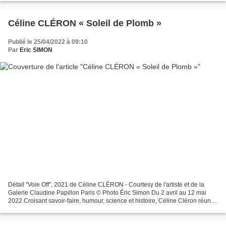
Céline CLÉRON « Soleil de Plomb »
Publié le 25/04/2022 à 09:10
Par
Eric SIMON
Détail "Voie Off", 2021 de Céline CLÉRON - Courtesy de l'artiste et de la
Galerie Claudine Papillon Paris © Photo Éric Simon Du 2 avril au 12 mai
2022 Croisant savoir-faire, humour, science et histoire, Céline Cléron réunit
pour sa deuxième exposition...