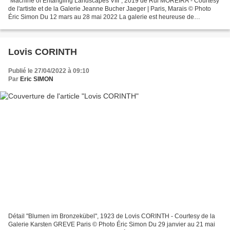
"Machine of Entangling Landscapes VIII", 2019 de Rui MOREIRA - Courtesy
de l'artiste et de la Galerie Jeanne Bucher Jaeger | Paris, Marais © Photo
Éric Simon Du 12 mars au 28 mai 2022 La galerie est heureuse de
consacrer une nouvelle exposition personnelle...
Lovis CORINTH
Publié le 27/04/2022 à 09:10
Par
Eric SIMON
Détail "Blumen im Bronzekübel", 1923 de Lovis CORINTH - Courtesy de la
Galerie Karsten GREVE Paris © Photo Éric Simon Du 29 janvier au 21 mai