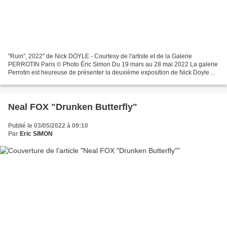
"Ruin", 2022" de Nick DOYLE - Courtesy de l'artiste et de la Galerie
PERROTIN Paris © Photo Éric Simon Du 19 mars au 28 mai 2022 La galerie
Perrotin est heureuse de présenter la deuxième exposition de Nick Doyle
avec la galerie et la première à Paris....
Neal FOX "Drunken Butterfly"
Publié le 03/05/2022 à 09:10
Par
Eric SIMON