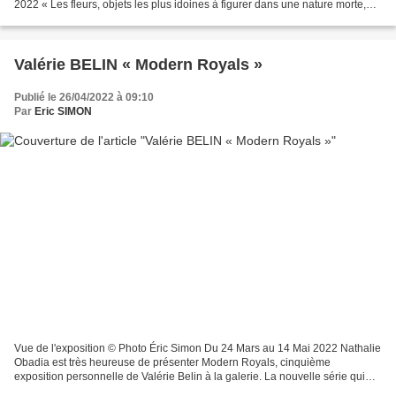
2022 « Les fleurs, objets les plus idoines à figurer dans une nature morte,
sont délicates et subtiles par les...
Valérie BELIN « Modern Royals »
Publié le 26/04/2022 à 09:10
Par
Eric SIMON
Vue de l'exposition © Photo Éric Simon Du 24 Mars au 14 Mai 2022 Nathalie
Obadia est très heureuse de présenter Modern Royals, cinquième
exposition personnelle de Valérie Belin à la galerie. La nouvelle série qui
donne son titre à l’exposition est montrée...