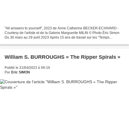
"All answers to yourself", 2023 de Anne Catherine BECKER-ECHIVARD -
Courtesy de l'artiste et de la Galerie Marguerite MILIN © Photo Éric Simon
Du 30 mars au 29 avril 2023 Après 15 ans de travail sur les “Temps
modernes”, je déménage, je rénove, j’installe...
William S. BURROUGHS « The Ripper Spirals »
Publié le 21/04/2023 à 09:10
Par
Eric SIMON