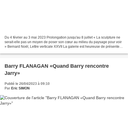
Du 4 février au 3 mai 2023 Prolongation jusqu'au 8 juillet « La sculpture ne
serait-elle pas un moyen de poser son cœur au milieu du paysage pour voir
» Bernard Noël, Lettre verticale XXVII La galerie est heureuse de présenter
la première exposition d’un...
Barry FLANAGAN «Quand Barry rencontre
Jarry»
Publié le 26/04/2023 à 09:10
Par
Eric SIMON