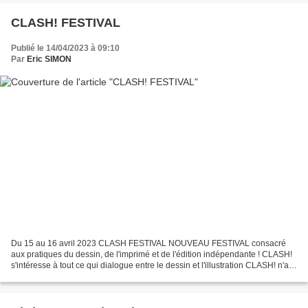
CLASH! FESTIVAL
Publié le 14/04/2023 à 09:10
Par
Eric SIMON
Du 15 au 16 avril 2023 CLASH FESTIVAL NOUVEAU FESTIVAL consacré
aux pratiques du dessin, de l'imprimé et de l'édition indépendante ! CLASH!
s'intéresse à tout ce qui dialogue entre le dessin et l'illustration CLASH! n'a
pas de format et ne se limite pas...