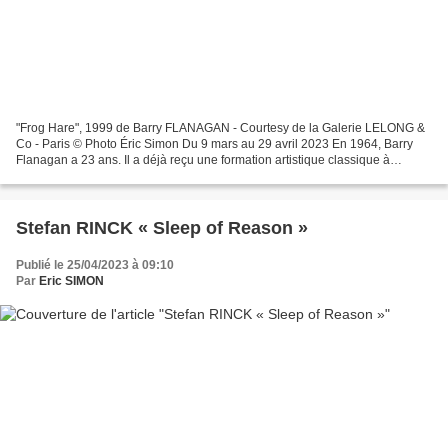
"Frog Hare", 1999 de Barry FLANAGAN - Courtesy de la Galerie LELONG &
Co - Paris © Photo Éric Simon Du 9 mars au 29 avril 2023 En 1964, Barry
Flanagan a 23 ans. Il a déjà reçu une formation artistique classique à
Birmingham, exercé toutes sortes de petits...
Stefan RINCK « Sleep of Reason »
Publié le 25/04/2023 à 09:10
Par
Eric SIMON