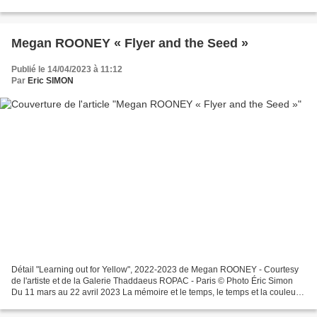
exposition présente un nouvel...
Megan ROONEY « Flyer and the Seed »
Publié le 14/04/2023 à 11:12
Par
Eric SIMON
Détail "Learning out for Yellow", 2022-2023 de Megan ROONEY - Courtesy
de l'artiste et de la Galerie Thaddaeus ROPAC - Paris © Photo Éric Simon
Du 11 mars au 22 avril 2023 La mémoire et le temps, le temps et la couleur,
la couleur et la lumière. Lorsque...