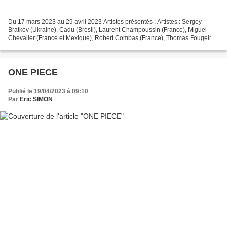
Du 17 mars 2023 au 29 avril 2023 Artistes présentés : Artistes : Sergey
Bratkov (Ukraine), Cadu (Brésil), Laurent Champoussin (France), Miguel
Chevalier (France et Mexique), Robert Combas (France), Thomas Fougeirol
(France), Franz Gertsch (Suisse), Mireille...
ONE PIECE
Publié le 19/04/2023 à 09:10
Par
Eric SIMON