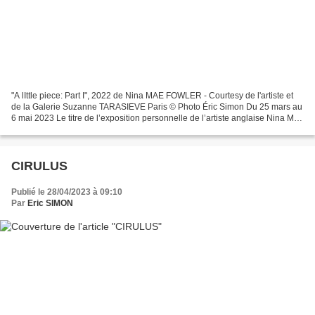
"A lIttle piece: Part I", 2022 de Nina MAE FOWLER - Courtesy de l'artiste et
de la Galerie Suzanne TARASIEVE Paris © Photo Éric Simon Du 25 mars au
6 mai 2023 Le titre de l’exposition personnelle de l’artiste anglaise Nina Mae
Fowler est emprunté à une...
CIRULUS
Publié le 28/04/2023 à 09:10
Par
Eric SIMON