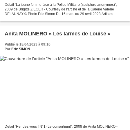
Détail "La jeune femme face à la Police Militaire (sculpture anonymes)",
2009 de Brigitte ZIEGER - Courtesy de l'artiste et de la Galerie Valerie
DELAUNAY © Photo Éric Simon Du 16 mars au 29 avril 2023 Artistes
présentés : Abdessalem Ayed, César Bardoux,...
Anita MOLINERO « Les larmes de Louise »
Publié le 18/04/2023 à 09:10
Par
Eric SIMON
Détail "Rendez vous ! N°1 (Le consortium)", 2008 de Anita MOLINERO -